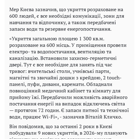
Мер Києва зазначив, що укриття розраховане на
600 людей, є все необхідні комунікації, зони для
навчання та відпочинку, а також передбачені
запаси води та резервне енергопостачання.
«Укриття загальною площею 1 300 кв.м.
розраховане на 600 місць. У приміщення провели
електро- та водопостачання, вентиляцію та
каналізацію. Встановили захисно-герметичні
двері. Тут є все необхідне для занять під час
тривог: вчительські столи, учнівські парти,
магнітні та звичайні дошки з крейдою, 2 touch-
панелі, пуфи, дивани, каремати. Обладнали
повноцінний медичний кабінет та кімнату для
прийому їжі. Передбачили можливість аварійного
постачання енергії на випадок відключень світла
— протягом 72 годин. Є запаси питної та технічної
води, працює Wi-Fi», - зазначив Віталій Кличко.
Він повідомив, що за останні 2 роки в Києві
побудували 9 нових укриттів, в 2026-му планують