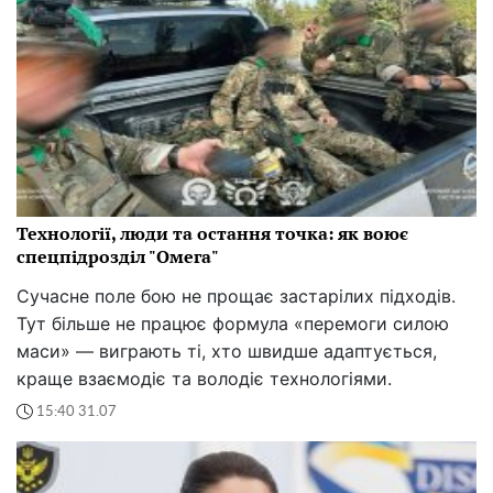
Технології, люди та остання точка: як воює
спецпідрозділ "Омега"
Сучасне поле бою не прощає застарілих підходів.
Тут більше не працює формула «перемоги силою
маси» — виграють ті, хто швидше адаптується,
краще взаємодіє та володіє технологіями.
15:40 31.07