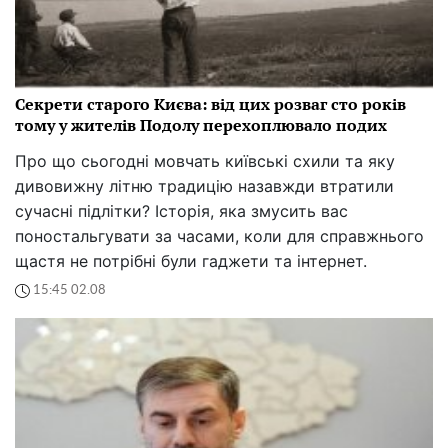
Секрети старого Києва: від цих розваг сто років
тому у жителів Подолу перехоплювало подих
Про що сьогодні мовчать київські схили та яку
дивовижну літню традицію назавжди втратили
сучасні підлітки? Історія, яка змусить вас
поностальгувати за часами, коли для справжнього
щастя не потрібні були гаджети та інтернет.
15:45 02.08