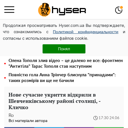
Продолжая просматривать Hyser.com.ua Вы подтверждаете,
Дрони із націнкою: Олександр Конотопський вивів
что ознакомились с
и
мільйони оборонного бюджету через фіктивну фірму в
Политикой конфиденциальности
согласны с использованием файлов cookie.
Естонії
Гола Олена Тополя у цікавих позах змусила відвисати
Понял
щелепи: злив відео – було лише початком
Олена Тополя злив відео – це далеко не все: фронтмен
"Антитіла" Тарас Тополя став наступним
Повністю гола Анна Трінчер блиснула "принадами":
таких розмірів ви ще не бачили
Нове сучасне укриття відкрили в
Шевченківському районі столиці, -
Кличко
Ro
17:30 24.06
Всі матеріали автора