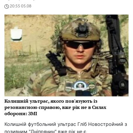
20:55 05.08
Колишній ультрас, якого пов'язують із
резонансною справою, вже рік не в Силах
оборони: ЗМІ
Колишній футбольний ультрас Гліб Новостройний з
позивним "Дніпрянин" вже рік не є