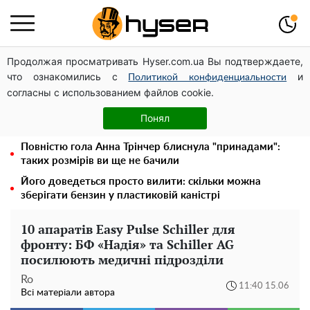
Продолжая просматривать Hyser.com.ua Вы подтверждаете,
Дрони із націнкою: Олександр Конотопський вивів
что ознакомились с
и
мільйони оборонного бюджету через фіктивну фірму в
Политикой конфиденциальности
согласны с использованием файлов cookie.
Естонії
Гола Олена Тополя у цікавих позах змусила відвисати
Понял
щелепи: злив відео – було лише початком
Повністю гола Анна Трінчер блиснула "принадами":
таких розмірів ви ще не бачили
Його доведеться просто вилити: скільки можна
зберігати бензин у пластиковій каністрі
10 апаратів Easy Pulse Schiller для
фронту: БФ «Надія» та Schiller AG
посилюють медичні підрозділи
Ro
11:40 15.06
Всі матеріали автора