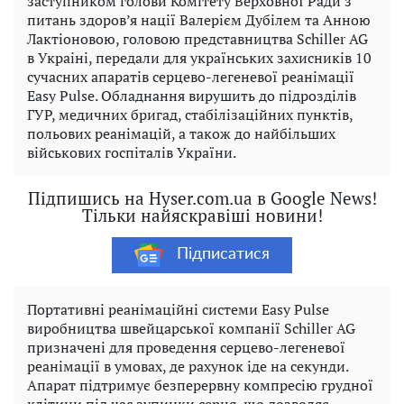
заступником голови Комітету Верховної Ради з
питань здоров’я нації Валерієм Дубілем та Анною
Лактіоновою, головою представництва Schiller AG
в Украіні, передали для українських захисників 10
сучасних апаратів серцево-легеневої реанімації
Easy Pulse. Обладнання вирушить до підрозділів
ГУР, медичних бригад, стабілізаційних пунктів,
польових реанімацій, а також до найбільших
військових госпіталів України.
Підпишись на Hyser.com.ua в Google News!
Тільки найяскравіші новини!
Підписатися
Портативні реанімаційні системи Easy Pulse
виробництва швейцарської компанії Schiller AG
призначені для проведення серцево-легеневої
реанімації в умовах, де рахунок іде на секунди.
Апарат підтримує безперервну компресію грудної
клітини під час зупинки серця, що дозволяє