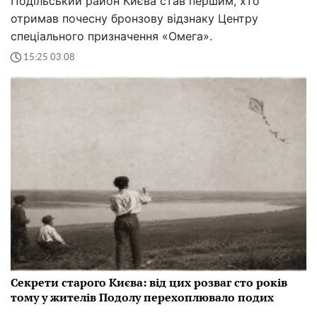
Подільський район Києва став першим, хто
отримав почесну бронзову відзнаку Центру
спеціального призначення «Омега».
15:25 03.08
Секрети старого Києва: від цих розваг сто років
тому у жителів Подолу перехоплювало подих