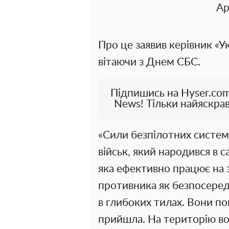
Ар
Про це заявив керівник «У
вітаючи з Днем СБС.
Підпишись на Hyser.com
News! Тільки найяскрав
«Сили безпілотних систем 
військ, який народився в с
яка ефективно працює на зе
противника як безпосереднь
в глибоких тилах. Вони по
прийшла. На територію вор