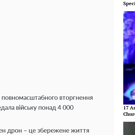
Speci
ку повномасштабного вторгнення
17 As
дала війську понад 4 000
Chur
ен дрон – це збережене життя