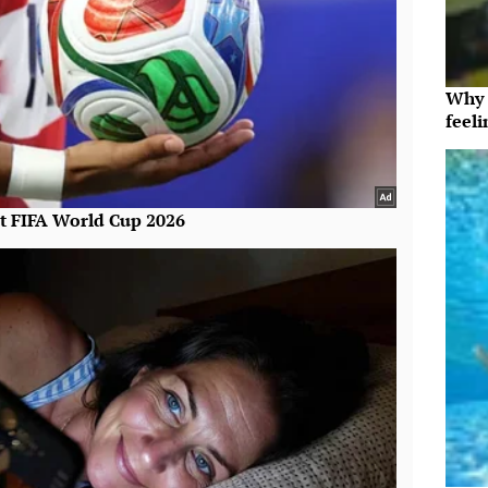
Why t
feeli