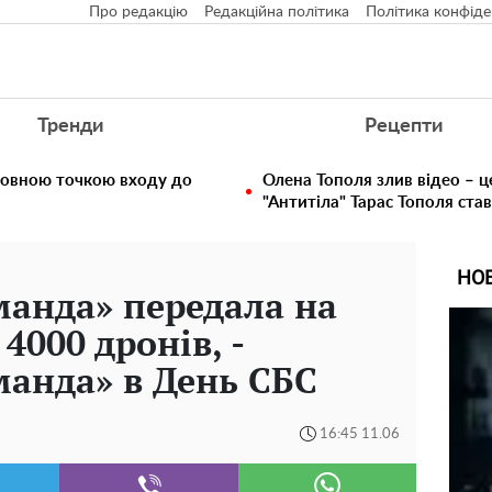
Про редакцію
Редакційна політика
Політика конфіде
Тренди
Рецепти
ловною точкою входу до
Олена Тополя злив відео – ц
"Антитіла" Тарас Тополя ста
НО
манда» передала на
4000 дронів, -
манда» в День СБС
16:45 11.06