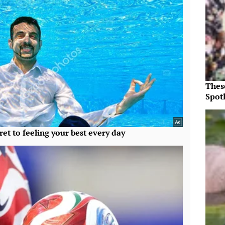
Thes
Spotl