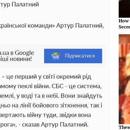
тур Палатний
How 
країнської команди» Артур Палатний,
Secr
.ua в Google
Підписатися
іші новини!
– це перший у світі окремий рід
амому пеклі війни. СБС - це система,
млі, у воді та в небі. Вони знайдуть
о на лінії бойового зіткнення, так і
вертають війну туди, звідки вона
ога», - сказав Артур Палатний.
Thes