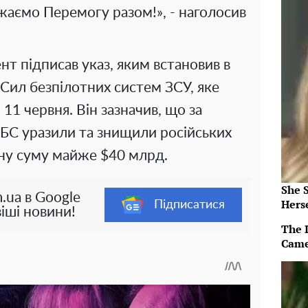
жаємо Перемогу разом!», - наголосив
т підписав указ, яким встановив в
 Сил безпілотних систем ЗСУ, яке
11 червня. Він зазначив, що за
СБС уразили та знищили російських
ьну суму майже $40 млрд.
She 
.ua в Google
Herse
Підписатися
іші новини!
The 
Came