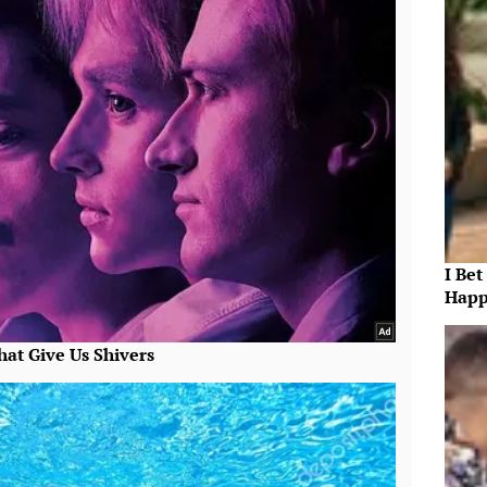
I Bet
Happ