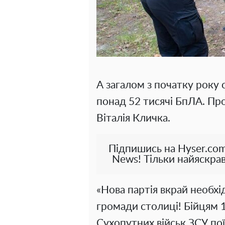
А загалом з початку року
понад 52 тисячі БпЛА. Пр
Віталія Кличка.
Підпишись на Hyser.com
News! Тільки найяскрав
«Нова партія вкрай необхі
громади столиці! Бійцям 
Сухопутних військ ЗСУ пої