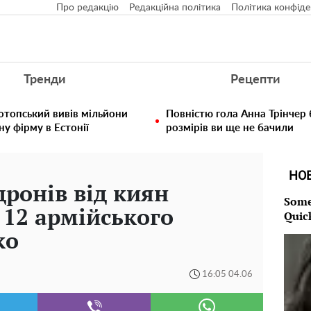
Про редакцію
Редакційна політика
Політика конфіде
Тренди
Рецепти
отопський вивів мільйони
Повністю гола Анна Трінчер
у фірму в Естонії
розмірів ви ще не бачили
НО
дронів від киян
Some
 12 армійського
Quic
ко
16:05 04.06