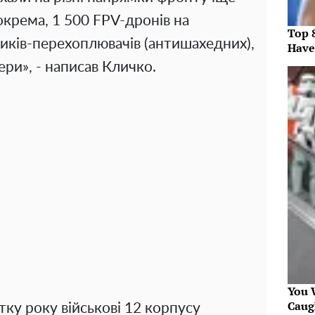
окрема, 1 500 FPV-дронів на
Top 
ників-перехоплювачів (антишахедних),
Have
ери», - написав Кличко.
You W
Caug
тку року військові 12 корпусу