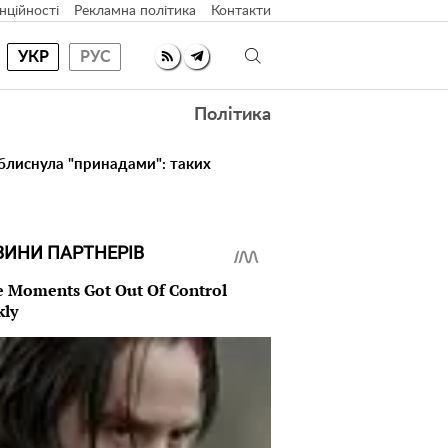
нційності
Рекламна політика
Контакти
УКР
РУС
Політика
 блиснула "принадами": таких
ВИНИ ПАРТНЕРІВ
 Moments Got Out Of Control
kly