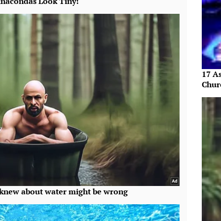
17 As
Chur