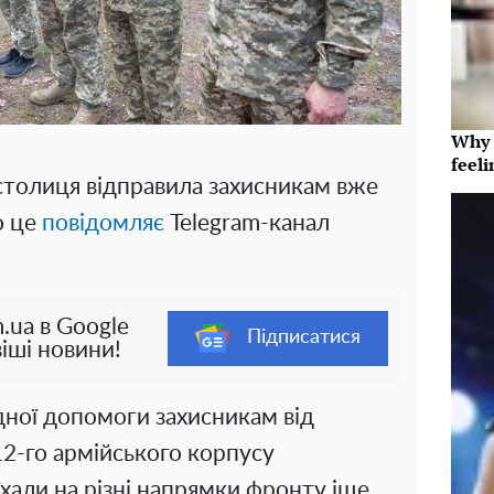
Why t
feeli
 столиця відправила захисникам вже
о це
повідомляє
Telegram-канал
.ua в Google
Підписатися
іші новини!
дної допомоги захисникам від
12-го армійського корпусу
хали на різні напрямки фронту іще