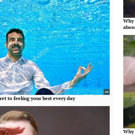
Why 
abou
Why t