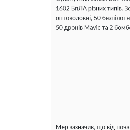
1602 БпЛА різних типів. З
оптоволокні, 50 безпілот
50 дронів Mavic та 2 бомб
Мер зазначив, що від поча