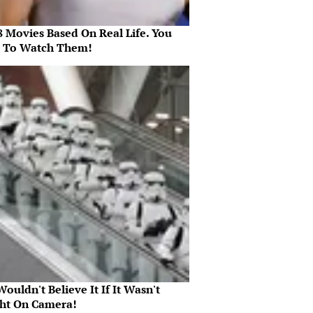
8 Movies Based On Real Life. You
 To Watch Them!
ouldn't Believe It If It Wasn't
ht On Camera!