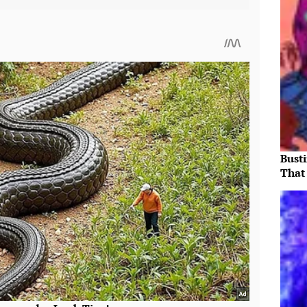
Bust
That 