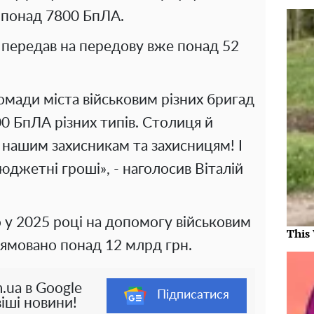
 понад 7800 БпЛА.
у передав на передову вже понад 52
омади міста військовим різних бригад
0 БпЛА різних типів. Столиця й
 нашим захисникам та захисницям! І
бюджетні гроші», - наголосив Віталій
 у 2025 році на допомогу військовим
This
ямовано понад 12 млрд грн.
.ua в Google
Підписатися
іші новини!