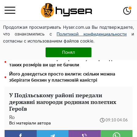
Продолжая просматривать Hyser.com.ua Вы подтверждаете,
Гола Олена Тополя у цікавих позах змусила відвисати
что ознакомились с
и
щелепи: злив відео – було лише початком
Политикой конфиденциальности
согласны с использованием файлов cookie.
Олена Тополя злив відео – це далеко не все: фронтмен
"Антитіла" Тарас Тополя став наступним
Понял
Повністю гола Анна Трінчер блиснула "принадами":
таких розмірів ви ще не бачили
Його доведеться просто вилити: скільки можна
зберігати бензин у пластиковій каністрі
У Подільському районі передали
державні нагороди родинам полеглих
Героїв
Ro
09:10 04.06
Всі матеріали автора