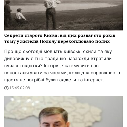
Секрети старого Києва: від цих розваг сто років
тому у жителів Подолу перехоплювало подих
Про що сьогодні мовчать київські схили та яку
дивовижну літню традицію назавжди втратили
сучасні підлітки? Історія, яка змусить вас
поностальгувати за часами, коли для справжнього
щастя не потрібні були гаджети та інтернет.
15:45 02.08