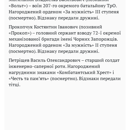
«Вольт») – воїн 207-го окремого батальйону ТрО.
Нагороджений орденом «За мужність» III ступеня
(посмертно). Відзнаку передали дружині.
Прокопчук Костянтин Іванович (позивний
«Прокоп») – головний сержант взводу 72-ї окремої
механізованої бригади імені Чорних Запорожців.
Нагороджений орденом «За мужність» II ступеня
(посмертно). Відзнаку передали дружині.
Петріщев Василь Олександрович – старший солдат
інженерно-саперної роти. Нагороджений
нагрудними знаками «Комбатантський Хрест» і
«Честь та пам’ять» (посмертно). Відзнаки передали
тітці.