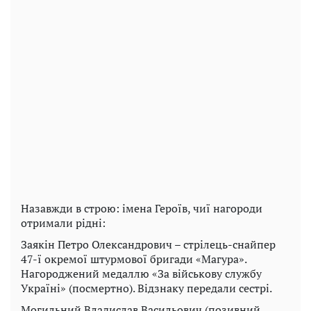
Назавжди в строю: імена Героїв, чиї нагороди
отримали рідні:
Заякін Петро Олександрович – стрілець-снайпер
47-ї окремої штурмової бригади «Магура».
Нагороджений медаллю «За військову службу
Україні» (посмертно). Відзнаку передали сестрі.
Могильний Владислав Васильович (позивний