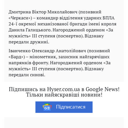
Дмитрина Віктор Миколайович (позивний
«Черкаси») – командир відділення ударних БПЛА
24-ї окремої механізованої бригади імені короля
Данила Галицького. Нагороджений орденом «За
мужність» III ступеня (посмертно). Відзнаку
передали дружині.
Іванченко Олександр Анатолійович (позивний
«Бард») – мінометник, захисник найгарячіших
напрямків фронту. Нагороджений орденом «За
мужність» III ступеня (посмертно). Відзнаку
передали синові.
Підпишись на Hyser.com.ua в Google News!
Тільки найяскравіші новини!
Підписатися