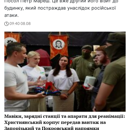
Посол Петр Мареш. Це вже другий його візит до
будинку, який постраждав унаслідок російської
атаки.
09:40 08.08
Мавіки, зарядні станції та апарати для реанімації:
Християнський корпус передав вантаж на
Запорізький та Покровський напрямки