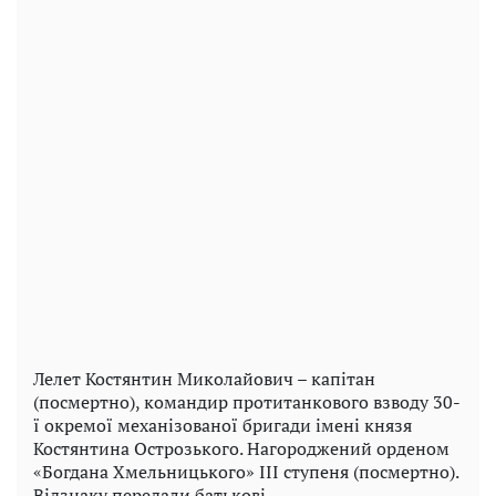
Лелет Костянтин Миколайович – капітан
(посмертно), командир протитанкового взводу 30-
ї окремої механізованої бригади імені князя
Костянтина Острозького. Нагороджений орденом
«Богдана Хмельницького» III ступеня (посмертно).
Відзнаку передали батькові.