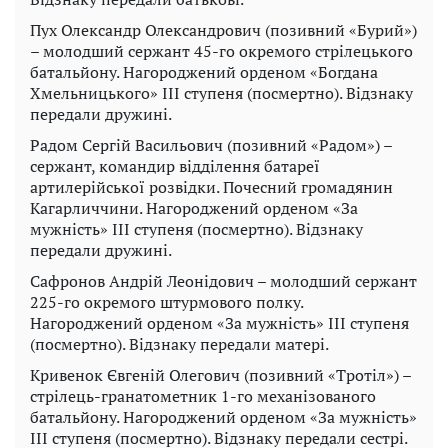
Пух Олександр Олександрович (позивний «Бурий»)
– молодший сержант 45-го окремого стрілецького
батальйону. Нагороджений орденом «Богдана
Хмельницького» III ступеня (посмертно). Відзнаку
передали дружині.
Радом Сергій Васильович (позивний «Радом») –
сержант, командир відділення батареї
артилерійської розвідки. Почесний громадянин
Кагарличчини. Нагороджений орденом «За
мужність» III ступеня (посмертно). Відзнаку
передали дружині.
Сафронов Андрій Леонідович – молодший сержант
225-го окремого штурмового полку.
Нагороджений орденом «За мужність» III ступеня
(посмертно). Відзнаку передали матері.
Кривенок Євгеній Олегович (позивний «Тротіл») –
стрілець-гранатометник 1-го механізованого
батальйону. Нагороджений орденом «За мужність»
III ступеня (посмертно). Відзнаку передали сестрі.