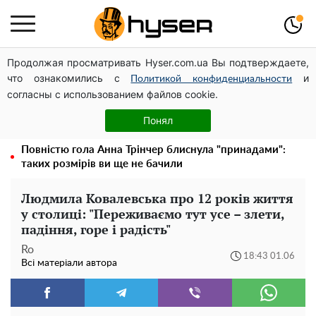
Продолжая просматривать Hyser.com.ua Вы подтверждаете,
Дрони із націнкою: Олександр Конотопський вивів
что ознакомились с
и
мільйони оборонного бюджету через фіктивну фірму в
Политикой конфиденциальности
согласны с использованием файлов cookie.
Естонії
Гола Олена Тополя у цікавих позах змусила відвисати
Понял
щелепи: злив відео – було лише початком
Повністю гола Анна Трінчер блиснула "принадами":
таких розмірів ви ще не бачили
Людмила Ковалевська про 12 років життя
у столиці: "Переживаємо тут усе – злети,
падіння, горе і радість"
Ro
18:43 01.06
Всі матеріали автора