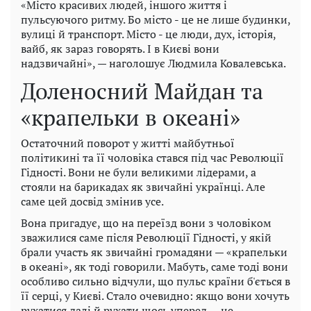
«Місто красивих людей, іншого життя і
пульсуючого ритму. Бо місто - це не лише будинки,
вулиці й транспорт. Місто - це люди, дух, історія,
вайб, як зараз говорять. І в Києві вони
надзвичайні», — наголошує Людмила Ковалевська.
Доленосний Майдан та
«крапельки в океані»
Остаточний поворот у житті майбутньої
політикині та її чоловіка стався під час Революції
Гідності. Вони не були великими лідерами, а
стояли на барикадах як звичайні українці. Але
саме цей досвід змінив усе.
Вона пригадує, що на переїзд вони з чоловіком
зважилися саме після Революції Гідності, у якій
брали участь як звичайні громадяни — «крапельки
в океані», як тоді говорили. Мабуть, саме тоді вони
особливо сильно відчули, що пульс країни б'ється в
її серці, у Києві. Стало очевидно: якщо вони хочуть
рухатися далі й рухати щось уперед — це