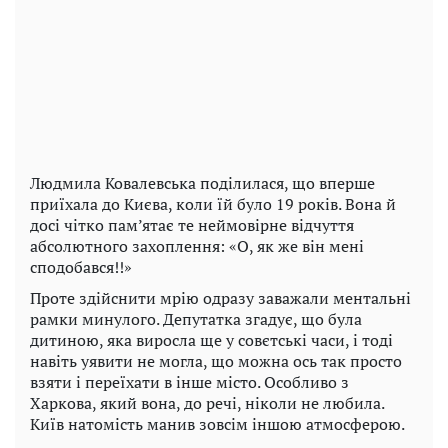
Людмила Ковалевська поділилася, що вперше
приїхала до Києва, коли їй було 19 років. Вона й
досі чітко пам’ятає те неймовірне відчуття
абсолютного захоплення: «О, як же він мені
сподобався!!»
Проте здійснити мрію одразу заважали ментальні
рамки минулого. Депутатка згадує, що була
дитиною, яка виросла ще у совєтські часи, і тоді
навіть уявити не могла, що можна ось так просто
взяти і переїхати в інше місто. Особливо з
Харкова, який вона, до речі, ніколи не любила.
Київ натомість манив зовсім іншою атмосферою.