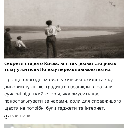
Секрети старого Києва: від цих розваг сто років
тому у жителів Подолу перехоплювало подих
Про що сьогодні мовчать київські схили та яку
дивовижну літню традицію назавжди втратили
сучасні підлітки? Історія, яка змусить вас
поностальгувати за часами, коли для справжнього
щастя не потрібні були гаджети та інтернет.
15:45 02.08