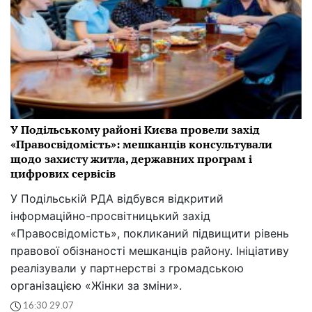
У Подільському районі Києва провели захід
«Правосвідомість»: мешканців консультували
щодо захисту житла, державних програм і
цифрових сервісів
У Подільській РДА відбувся відкритий
інформаційно-просвітницький захід
«Правосвідомість», покликаний підвищити рівень
правової обізнаності мешканців району. Ініціативу
реалізували у партнерстві з громадською
організацією «Жінки за зміни».
16:30 29.07