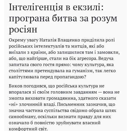
Інтелігенція в екзилі:
програна битва за розум
росіян
Окрему увагу Наталія Влащенко приділила ролі
російських інтелектуалів та митців, які або
виїхали з країни, або залишилися там і замовкли,
або, що найгірше, стали на бік агресора. Ведуча
запитала свого гостя прямо: чому культура, яка
століттями претендувала на гуманізм, так легко
капітулювала перед пропагандою?
Биков погодився, що російська культура не
впоралася зі своїм головним завданням — вона не
змогла виховати громадянина, здатного сказати
«ні» злочинній владі. Письменник зазначив, що
значна частина суспільства свідомо обрала шлях
самообману, оскільки визнати правду для них
означало б повністю зруйнувати власний
комфортний світ.