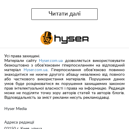
Читати далі
Усі права захищені.
Матеріали сайту
Hyser.com.ua
дозволяється використовувати
безкоштовно з обов'язковим гіперпосиланням на відповідний
матеріал
Hyser.com.ua
. Гіперпосилання обов'язково повинно
знаходитися не нижче другого абзацу незалежно від повного
або часткового використання матеріалів. Порушення даних
умов буде розцінюватися як порушення захищаемих законом
прав інтелектуальної власності і права на інформацію. Редакція
може не поділяти точку зору авторів статей та авторів блогів.
Відповідальність за зміст реклами несуть рекламодавці.
Hyser Media
Адреса редакції
03150 г. Киев, улица