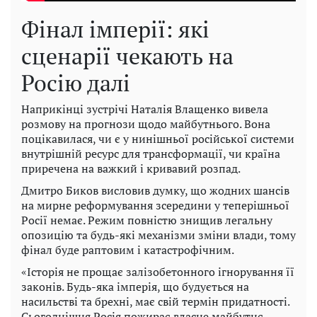
Фінал імперії: які
сценарії чекають на
Росію далі
Наприкінці зустрічі Наталія Влащенко вивела
розмову на прогнози щодо майбутнього. Вона
поцікавилася, чи є у нинішньої російської системи
внутрішній ресурс для трансформації, чи країна
приречена на важкий і кривавий розпад.
Дмитро Биков висловив думку, що жодних шансів
на мирне реформування зсередини у теперішньої
Росії немає. Режим повністю знищив легальну
опозицію та будь-які механізми зміни влади, тому
фінал буде раптовим і катастрофічним.
«Історія не прощає залізобетонного ігнорування її
законів. Будь-яка імперія, що будується на
насильстві та брехні, має свій термін придатності.
Сьогоднішня Росія пожирає власне майбутнє —