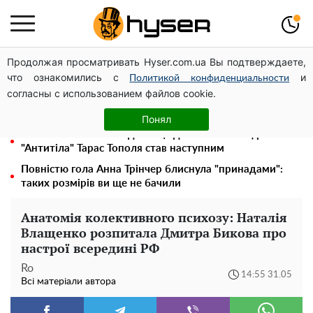
Продолжая просматривать Hyser.com.ua Вы подтверждаете,
На Подолі обговорили розвиток реабілітації та
что ознакомились с
и
рекреації
Политикой конфиденциальности
согласны с использованием файлов cookie.
Новий притулок для осколків ОПЗЖ: як "Партія миру"
Новинського знову з'явилася в інформаційному полі
Понял
Олена Тополя злив відео – це далеко не все: фронтмен
"Антитіла" Тарас Тополя став наступним
Повністю гола Анна Трінчер блиснула "принадами":
таких розмірів ви ще не бачили
Анатомія колективного психозу: Наталія
Влащенко розпитала Дмитра Бикова про
настрої всередині РФ
Ro
14:55 31.05
Всі матеріали автора