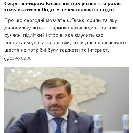
Секрети старого Києва: від цих розваг сто років
тому у жителів Подолу перехоплювало подих
Про що сьогодні мовчать київські схили та яку
дивовижну літню традицію назавжди втратили
сучасні підлітки? Історія, яка змусить вас
поностальгувати за часами, коли для справжнього
щастя не потрібні були гаджети та інтернет.
15:45 02.08