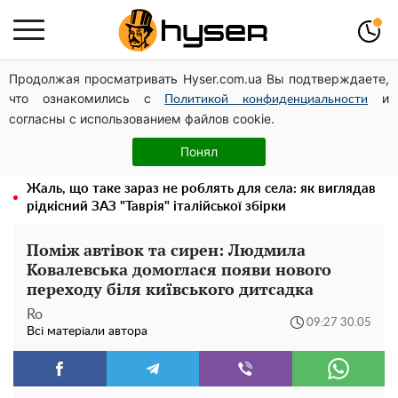
Продолжая просматривать Hyser.com.ua Вы подтверждаете,
Дрони із націнкою: Олександр Конотопський вивів
что ознакомились с
и
мільйони оборонного бюджету через фіктивну фірму в
Политикой конфиденциальности
согласны с использованием файлов cookie.
Естонії
Повністю гола Анна Трінчер блиснула "принадами":
Понял
таких розмірів ви ще не бачили
Жаль, що таке зараз не роблять для села: як виглядав
рідкісний ЗАЗ "Таврія" італійської збірки
Поміж автівок та сирен: Людмила
Ковалевська домоглася появи нового
переходу біля київського дитсадка
Ro
09:27 30.05
Всі матеріали автора