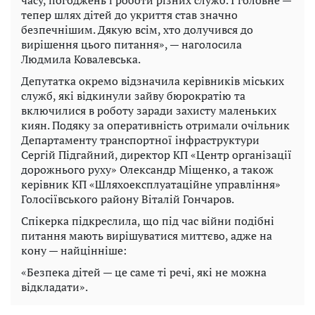
часу, погоджень і роботи різних служб. І головне —
тепер шлях дітей до укриття став значно
безпечнішим. Дякую всім, хто долучився до
вирішення цього питання», — наголосила
Людмила Ковалевська.
Депутатка окремо відзначила керівників міських
служб, які відкинули зайву бюрократію та
включилися в роботу заради захисту маленьких
киян. Подяку за оперативність отримали очільник
Департаменту транспортної інфраструктури
Сергій Підгайний, директор КП «Центр організації
дорожнього руху» Олександр Міщенко, а також
керівник КП «Шляхоексплуатаційне управління»
Голосіївського району Віталій Гончаров.
Спікерка підкреслила, що під час війни подібні
питання мають вирішуватися миттєво, адже на
кону — найцінніше:
«Безпека дітей — це саме ті речі, які не можна
відкладати».