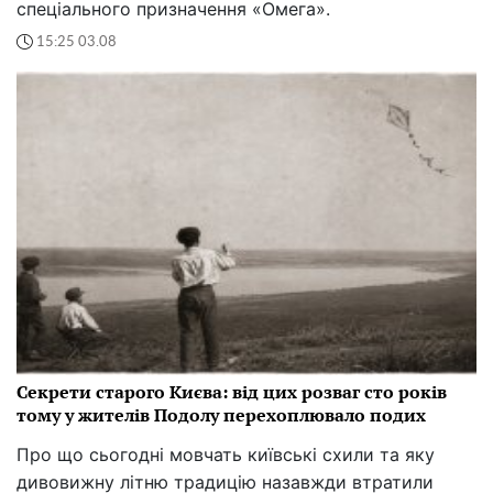
спеціального призначення «Омега».
15:25 03.08
Секрети старого Києва: від цих розваг сто років
тому у жителів Подолу перехоплювало подих
Про що сьогодні мовчать київські схили та яку
дивовижну літню традицію назавжди втратили