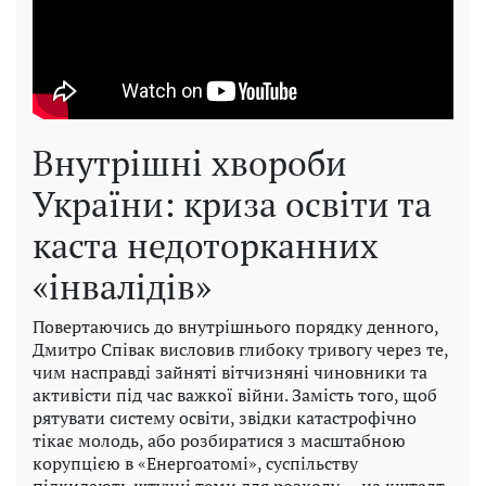
Внутрішні хвороби
України: криза освіти та
каста недоторканних
«інвалідів»
Повертаючись до внутрішнього порядку денного,
Дмитро Співак висловив глибоку тривогу через те,
чим насправді зайняті вітчизняні чиновники та
активісти під час важкої війни. Замість того, щоб
рятувати систему освіти, звідки катастрофічно
тікає молодь, або розбиратися з масштабною
корупцією в «Енергоатомі», суспільству
підкидають штучні теми для розколу — на кшталт