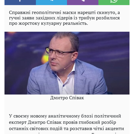
Справжні геополітичні маски нарешті скинуто, а
гучні заяви західних лідерів із трибун розбилися
про жорстоку кулуарну реальність.
Дмитро Співак
У своєму новому аналітичному блозі політичний
експерт Дмитро Співак провів глибокий розбір
останніх світових подій та розставив чіткі акценти