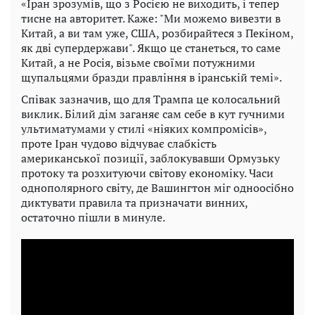
«Іран зрозумів, що з Росією не виходить, і тепер
тисне на авторитет. Каже: "Ми можемо вивезти в
Китай, а ви там уже, США, розбирайтеся з Пекіном,
як дві супердержави". Якщо це станеться, то саме
Китай, а не Росія, візьме своїми потужними
щупальцями бразди правління в іранській темі».
Співак зазначив, що для Трампа це колосальний
виклик. Білий дім заганяє сам себе в кут гучними
ультиматумами у стилі «ніяких компромісів»,
проте Іран чудово відчуває слабкість
американської позиції, заблокувавши Ормузьку
протоку та розхитуючи світову економіку. Часи
однополярного світу, де Вашингтон міг одноосібно
диктувати правила та призначати винних,
остаточно пішли в минуле.