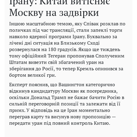
Ірану: Китай витісняє
Москву на задвірки
Іншою масштабною темою, яку Співак розклав по
поличках під час трансляції, стали запеклі торги
навколо ядерної програми Ірану. Буквально за
лічені дні ситуація на Близькому Сході
розвернулася на 180 градусів. Якщо ще тиждень
тому офіційний Тегеран пропонував Сполученим
Штатам вивезти свій збагачений уран на
зберігання до Росії, то тепер Кремль опинився за
бортом великої гри.
Експерт пояснив, що Вашингтон категорично
відкинув кандидатуру Москви як посередника,
оскільки Дональд Трамп не бажає бачити Росію в
сильній переговорній позиції та залежати від її
примх. У відповідь на це Іран моментально
переграв карту та висунув нову пропозицію —
передати уран під повний контроль Китаю.