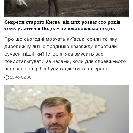
Секрети старого Києва: від цих розваг сто років
тому у жителів Подолу перехоплювало подих
Про що сьогодні мовчать київські схили та яку
дивовижну літню традицію назавжди втратили
сучасні підлітки? Історія, яка змусить вас
поностальгувати за часами, коли для справжнього
щастя не потрібні були гаджети та інтернет.
15:45 02.08