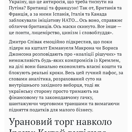
Україну, що це антиросія, що треба тиснути на
Путіна? Британці та французи! Так от, Британія та
Франція, а за ними Іспанія, Італія та Канада
заблокували ініціативу НАТО... Ось воно, справжнє
обличчя британців. Ось маски скинуто. Все інше —
це понти, лицемірство, цинізм і словоблуддя».
Дмитро Співак емоційно підкреслив, що поки
лідери на кшталт Еммануеля Макрона чи Бориса
Джонсона розповідають про «коаліції рішучих» та
неможливість будь-яких компромісів із Кремлем,
на ділі вони банально економлять власні кошти та
блокують реальні кроки. Весь цей гучний пафос, за
словами аналітика, розрахований суто на
внутрішнього західного виборця, тоді як
українську сторону просто тримають на
фінансовому та законодавчому гачку,
шантажуючи черговими траншами та вимагаючи
підняття податків для малого бізнесу.
Урановий торг навколо