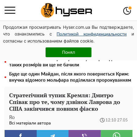
Продолжая просматривать Hyser.com.ua Вы подтверждаете,
Гола Олена Тополя у цікавих позах змусила відвисати
что ознакомились с
и
щелепи: злив відео – було лише початком
Политикой конфиденциальности
согласны с использованием файлов cookie.
Олена Тополя злив відео – це далеко не все: фронтмен
"Антитіла" Тарас Тополя став наступним
Понял
Повністю гола Анна Трінчер блиснула "принадами":
таких розмірів ви ще не бачили
Буде ще один Майдан, після якого повернеться Крим:
внучка відомого мольфара поділилася пророкуванням
Стратегічний тупик Кремля: Дмитро
Співак про те, чому дзвінок Лаврова до
США закінчився повним фіаско
Ro
12:10 27.05
Всі матеріали автора