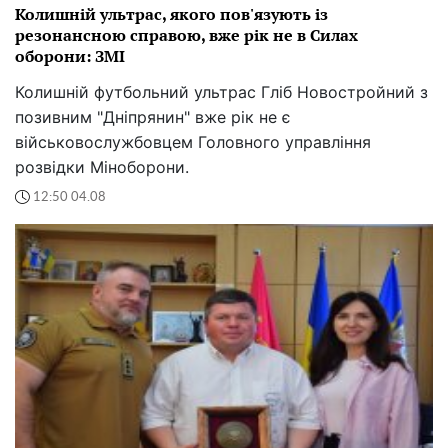
Колишній ультрас, якого пов'язують із
резонансною справою, вже рік не в Силах
оборони: ЗМІ
Колишній футбольний ультрас Гліб Новостройний з
позивним "Дніпрянин" вже рік не є
військовослужбовцем Головного управління
розвідки Міноборони.
12:50 04.08