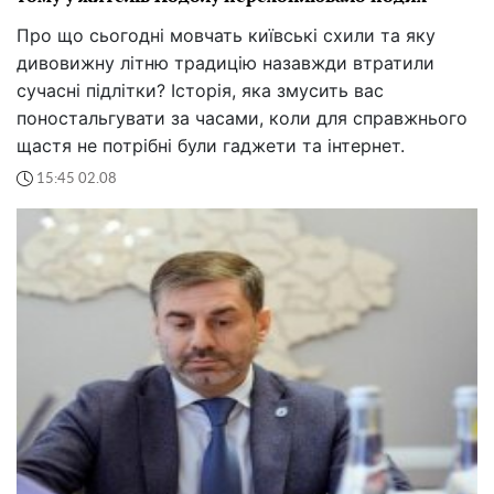
Про що сьогодні мовчать київські схили та яку
дивовижну літню традицію назавжди втратили
сучасні підлітки? Історія, яка змусить вас
поностальгувати за часами, коли для справжнього
щастя не потрібні були гаджети та інтернет.
15:45 02.08