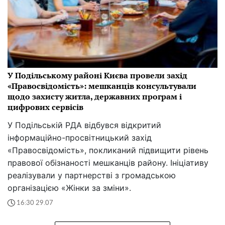
У Подільському районі Києва провели захід
«Правосвідомість»: мешканців консультували
щодо захисту житла, державних програм і
цифрових сервісів
У Подільській РДА відбувся відкритий
інформаційно-просвітницький захід
«Правосвідомість», покликаний підвищити рівень
правової обізнаності мешканців району. Ініціативу
реалізували у партнерстві з громадською
організацією «Жінки за зміни».
16:30 29.07