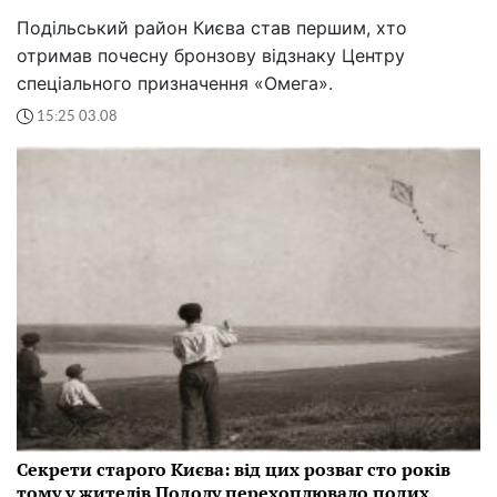
Подільський район Києва став першим, хто
отримав почесну бронзову відзнаку Центру
спеціального призначення «Омега».
15:25 03.08
Секрети старого Києва: від цих розваг сто років
тому у жителів Подолу перехоплювало подих