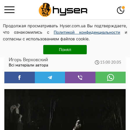
Продолжая просматривать Hyser.com.ua Вы подтверждаете,
Павло Прудніков та його дивовижна
что ознакомились с
и
Политикой конфиденциальности
кар'єра від актора у російському театрі до
согласны с использованием файлов cookie.
номінанта у керівники Федерації
Понял
профспілок
Игорь Верховский
15:00 20.05
Всі матеріали автора