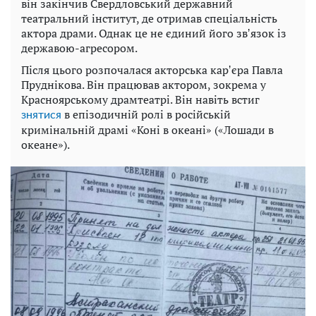
він закінчив Свердловський державний
театральний інститут, де отримав спеціальність
актора драми. Однак це не єдиний його звʼязок із
державою-агресором.
Після цього розпочалася акторська карʼєра Павла
Пруднікова. Він працював актором, зокрема у
Красноярському драмтеатрі. Він навіть встиг
в епізодичній ролі в російській
знятися
кримінальній драмі «Коні в океані» («Лошади в
океане»).