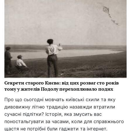
Секрети старого Києва: від цих розваг сто років
тому у жителів Подолу перехоплювало подих
Про що сьогодні мовчать київські схили та яку
дивовижну літню традицію назавжди втратили
сучасні підлітки? Історія, яка змусить вас
поностальгувати за часами, коли для справжнього
щастя не потрібні були гаджети та інтернет.