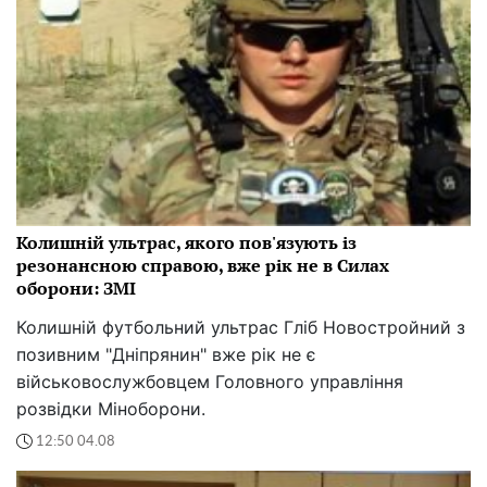
Колишній ультрас, якого пов'язують із
резонансною справою, вже рік не в Силах
оборони: ЗМІ
Колишній футбольний ультрас Гліб Новостройний з
позивним "Дніпрянин" вже рік не є
військовослужбовцем Головного управління
розвідки Міноборони.
12:50 04.08