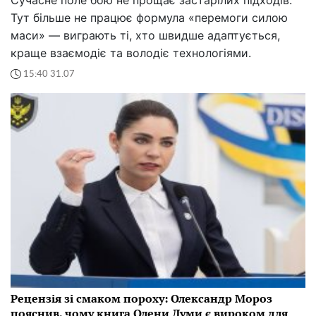
Сучасне поле бою не прощає застарілих підходів.
Тут більше не працює формула «перемоги силою
маси» — виграють ті, хто швидше адаптується,
краще взаємодіє та володіє технологіями.
15:40 31.07
Рецензія зі смаком пороху: Олександр Мороз
пояснив, чому книга Олени Думи є вироком для