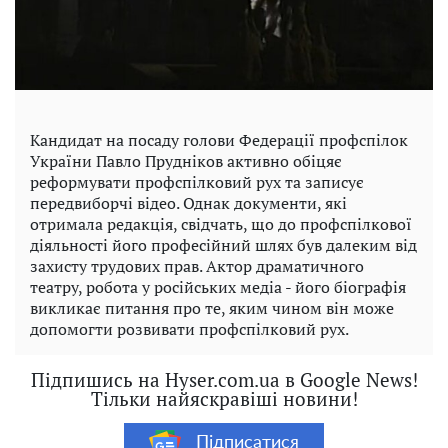
Кандидат на посаду голови Федерації профспілок
України Павло Прудніков активно обіцяє
реформувати профспілковий рух та записує
передвиборчі відео. Однак документи, які
отримала редакція, свідчать, що до профспілкової
діяльності його професійний шлях був далеким від
захисту трудових прав. Актор драматичного
театру, робота у російських медіа - його біографія
викликає питання про те, яким чином він може
допомогти розвивати профспілковий рух.
Підпишись на Hyser.com.ua в Google News!
Тільки найяскравіші новини!
Підписатися