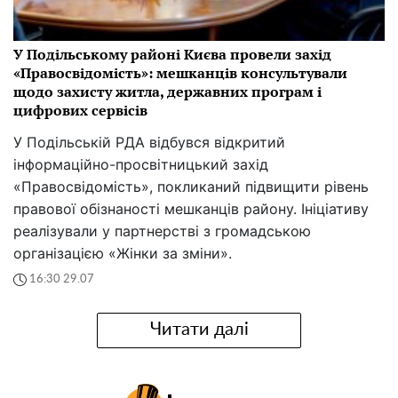
У Подільському районі Києва провели захід
«Правосвідомість»: мешканців консультували
щодо захисту житла, державних програм і
цифрових сервісів
У Подільській РДА відбувся відкритий
інформаційно-просвітницький захід
«Правосвідомість», покликаний підвищити рівень
правової обізнаності мешканців району. Ініціативу
реалізували у партнерстві з громадською
організацією «Жінки за зміни».
16:30 29.07
Читати далі