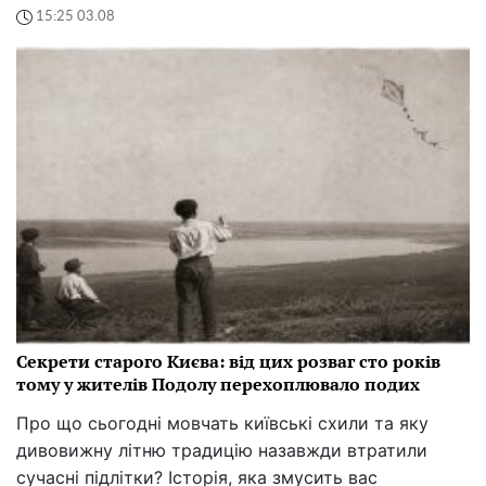
15:25 03.08
Секрети старого Києва: від цих розваг сто років
тому у жителів Подолу перехоплювало подих
Про що сьогодні мовчать київські схили та яку
дивовижну літню традицію назавжди втратили
сучасні підлітки? Історія, яка змусить вас