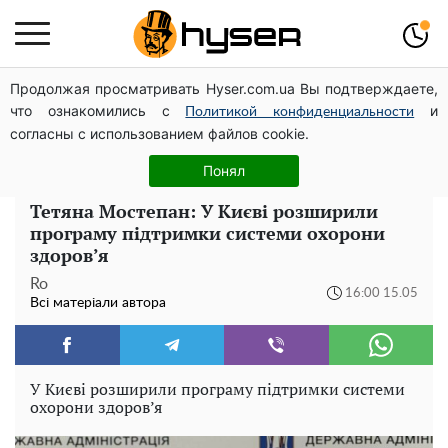
Продолжая просматривать Hyser.com.ua Вы подтверждаете,
Гола Олена Тополя у цікавих позах змусила відвисати
что ознакомились с
и
щелепи: злив відео – було лише початком
Политикой конфиденциальности
согласны с использованием файлов cookie.
Жаль, що таке зараз не роблять для села: як виглядав
рідкісний ЗАЗ "Таврія" італійської збірки
Понял
Тетяна Мостепан: У Києві розширили
програму підтримки системи охорони
здоров’я
Ro
16:00 15.05
Всі матеріали автора
У Києві розширили програму підтримки системи
охорони здоров’я