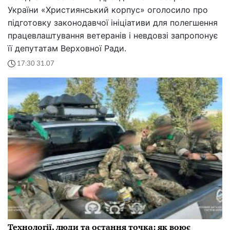
України «Християнський корпус» оголосило про
підготовку законодавчої ініціативи для полегшення
працевлаштування ветеранів і невдовзі запропонує
її депутатам Верховної Ради.
17:30 31.07
Технології, люди та остання точка: як воює