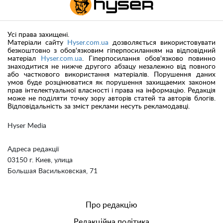
Усі права захищені.
Матеріали сайту
Hyser.com.ua
дозволяється використовувати
безкоштовно з обов'язковим гіперпосиланням на відповідний
матеріал
Hyser.com.ua
. Гіперпосилання обов'язково повинно
знаходитися не нижче другого абзацу незалежно від повного
або часткового використання матеріалів. Порушення даних
умов буде розцінюватися як порушення захищаемих законом
прав інтелектуальної власності і права на інформацію. Редакція
може не поділяти точку зору авторів статей та авторів блогів.
Відповідальність за зміст реклами несуть рекламодавці.
Hyser Media
Адреса редакції
03150 г. Киев, улица
Большая Васильковская, 71
Про редакцію
Редакційна політика