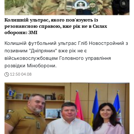
Колишній ультрас, якого пов'язують із
резонансною справою, вже рік не в Силах
оборони: ЗМІ
Колишній футбольний ультрас Гліб Новостройний з
позивним "Дніпрянин" вже рік не є
військовослужбовцем Головного управління
розвідки Міноборони.
12:50 04.08