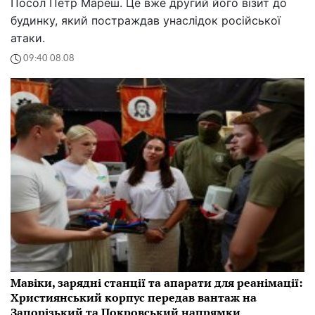
Посол Петр Мареш. Це вже другий його візит до
будинку, який постраждав унаслідок російської
атаки.
09:40 08.08
Мавіки, зарядні станції та апарати для реанімації:
Християнський корпус передав вантаж на
Запорізький та Покровський напрямки