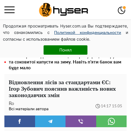
Продолжая просматривать Hyser.com.ua Вы подтверждаете,
Повністю гола Анна Трінчер блиснула "принадами":
что ознакомились с
и
таких розмірів ви ще не бачили
Политикой конфиденциальности
согласны с использованием файлов cookie.
Швидка смакота на кожен день: рецепт маринованої
закуски з баклажанів з овочами
Понял
Весь секрет в одній таблетці аспірину: рецепт хрумкої
та соковитої капусти на зиму. Навіть п'яти банок вам
буде мало
Відновлення лісів за стандартами ЄС:
Ігор Зубович пояснив важливість нових
законодавчих змін
Ro
14:17 15.05
Всі матеріали автора