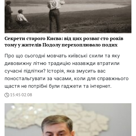
Секрети старого Києва: від цих розваг сто років
тому у жителів Подолу перехоплювало подих
Про що сьогодні мовчать київські схили та яку
дивовижну літню традицію назавжди втратили
сучасні підлітки? Історія, яка змусить вас
поностальгувати за часами, коли для справжнього
щастя не потрібні були гаджети та інтернет.
15:45 02.08