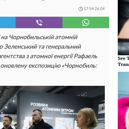
17:54 26.04
ї на Чорнобильській атомній
р Зеленський та генеральний
ентства з атомної енергії Рафаель
See T
Tran
 оновлену експозицію «Чорнобиль: