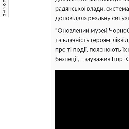
радянської влади, система
доповідала реальну ситуаці
“Оновлений музей Чорноби
та вдячність героям-лікві
про ті події, пояснюють ї
безпеці”, - зауважив Ігор 