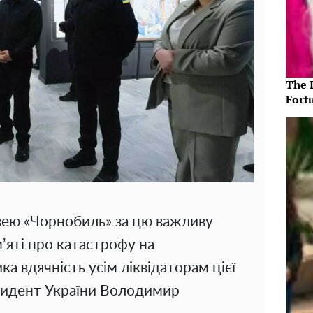
The 
Fort
зею «Чорнобиль» за цю важливу
ʼяті про катастрофу на
а вдячність усім ліквідаторам цієї
езидент України Володимир