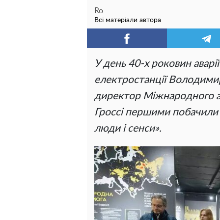
Ro
Всі матеріали автора
У день 40-х роковин аварі
електростанції Володими
директор Міжнародного аг
Гроссі першими побачили
люди і сенси».