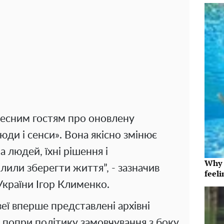
чесним гостям про оновлену
ди і сенси». Вона якісно змінює
а людей, їхні рішення і
Why t
олили зберегти життя”, - зазначив
feeli
України Ігор Клименко.
зеї вперше представлені архівні
 попри політику замовчування з боку