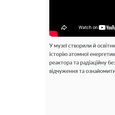
У музеї створили й освітн
історію атомної енергетик
реактора та радіаційну бе
відчуження та ознайомити