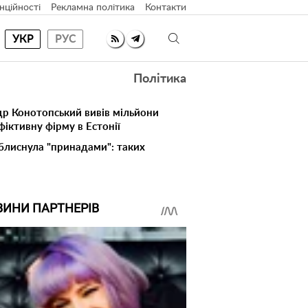
нційності
Рекламна політика
Контакти
УКР
РУС
Політика
др Конотопський вивів мільйони
іктивну фірму в Естонії
 блиснула "принадами": таких
ВИНИ ПАРТНЕРІВ