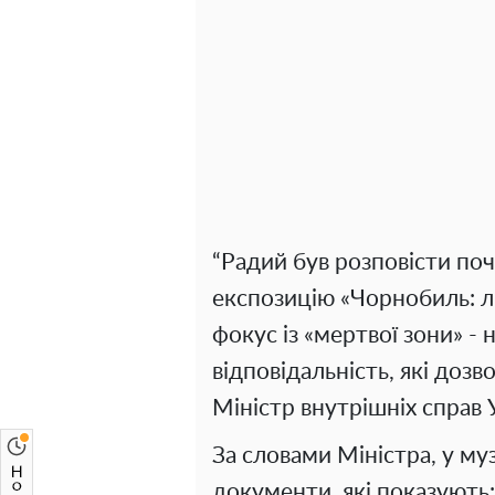
“Радий був розповісти по
експозицію «Чорнобиль: лю
фокус із «мертвої зони» - н
відповідальність, які дозв
Міністр внутрішніх справ 
За словами Міністра, у му
документи, які показують: