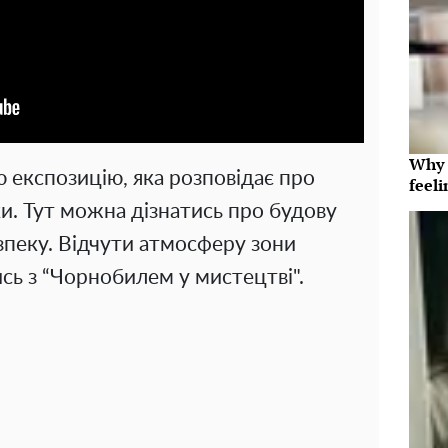
Why t
ю експозицію, яка розповідає про
feeli
и. Тут можна дізнатись про будову
зпеку. Відчути атмосферу зони
сь з “Чорнобилем у мистецтві".