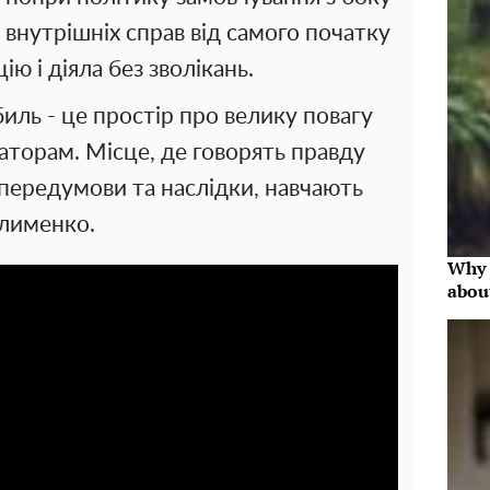
 внутрішніх справ від самого початку
ю і діяла без зволікань.
ль - це простір про велику повагу
даторам. Місце, де говорять правду
х передумови та наслідки, навчають
Клименко.
Why 
abou