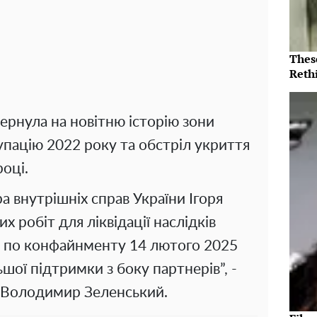
Thes
Reth
ернула на новітню історію зони
упацію 2022 року та обстріл укриття
році.
а внутрішніх справ України Ігоря
робіт для ліквідації наслідків
м по конфайнменту 14 лютого 2025
шої підтримки з боку партнерів”, -
и Володимир Зеленський.