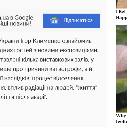
I Bet
Happ
.ua в Google
Підписатися
іші новини!
 України Ігор Клименко ознайомив
дних гостей з новими експозиціями.
авлені кілька виставкових залів, у
лише про причини катастрофи, а й
ї наслідків, процес відселення
я, вплив радіації на людей, “життя”
іття після аварії.
Why t
feeli