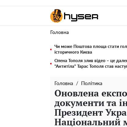
Головна
Чи може Поштова площа стати го
історичного Києва
Олена Тополя злив відео – це дале
"Антитіла" Тарас Тополя став наст
Головна
Політика
Оновлена експо
документи та і
Президент Укра
Національний м