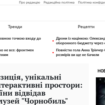
Про редакцію
Редакційна політика
Політика конфіде
Тренди
Рецепти
ловною точкою входу до
Дрони із націнкою: Олексан
оборонного бюджету через ф
ко не все: фронтмен
Повністю гола Анна Трінчер
упним
розмірів ви ще не бачили
НО
зиція, унікальні
нтерактивні простори:
їни відвідав
узей "Чорнобиль"