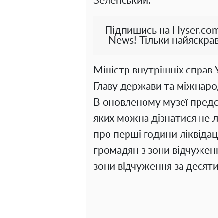
Зеленський.
Підпишись на Hyser.com
News! Тільки найяскрав
Міністр внутрішніх справ
Главу держави та міжнаро
В оновленому музеї предст
яких можна дізнатися не 
про перші години ліквідаці
громадян з зони відчуженн
зони відчуження за десятил