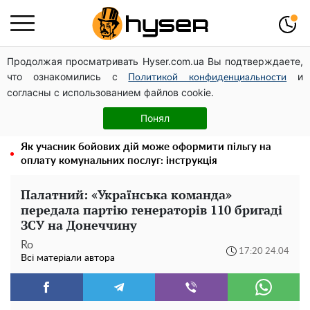
Продолжая просматривать Hyser.com.ua Вы подтверждаете,
Дрони із націнкою: Олександр Конотопський вивів
что ознакомились с
и
мільйони оборонного бюджету через фіктивну фірму в
Политикой конфиденциальности
согласны с использованием файлов cookie.
Естонії
Олена Тополя злив відео – це далеко не все: фронтмен
Понял
"Антитіла" Тарас Тополя став наступним
Як учасник бойових дій може оформити пільгу на
оплату комунальних послуг: інструкція
Палатний: «Українська команда»
передала партію генераторів 110 бригаді
ЗСУ на Донеччину
Ro
17:20 24.04
Всі матеріали автора