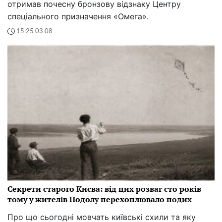
отримав почесну бронзову відзнаку Центру
спеціального призначення «Омега».
15:25 03.08
Секрети старого Києва: від цих розваг сто років
тому у жителів Подолу перехоплювало подих
Про що сьогодні мовчать київські схили та яку