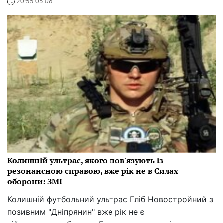
20:55 05.08
Колишній ультрас, якого пов'язують із
резонансною справою, вже рік не в Силах
оборони: ЗМІ
Колишній футбольний ультрас Гліб Новостройний з
позивним "Дніпрянин" вже рік не є