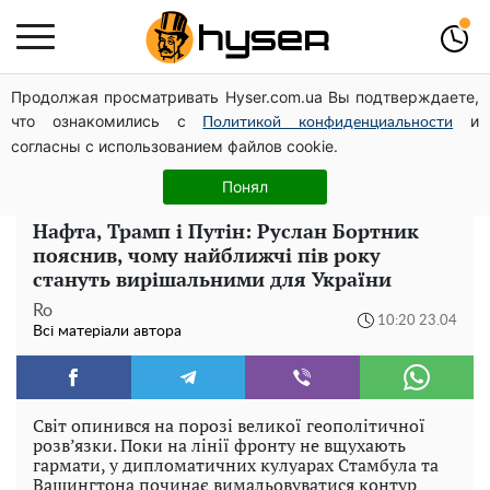
Продолжая просматривать Hyser.com.ua Вы подтверждаете,
Гола Олена Тополя у цікавих позах змусила відвисати
что ознакомились с
и
щелепи: злив відео – було лише початком
Политикой конфиденциальности
согласны с использованием файлов cookie.
Жаль, що таке зараз не роблять для села: як виглядав
рідкісний ЗАЗ "Таврія" італійської збірки
Понял
Нафта, Трамп і Путін: Руслан Бортник
пояснив, чому найближчі пів року
стануть вирішальними для України
Ro
10:20 23.04
Всі матеріали автора
Світ опинився на порозі великої геополітичної
розв’язки. Поки на лінії фронту не вщухають
гармати, у дипломатичних кулуарах Стамбула та
Вашингтона починає вимальовуватися контур