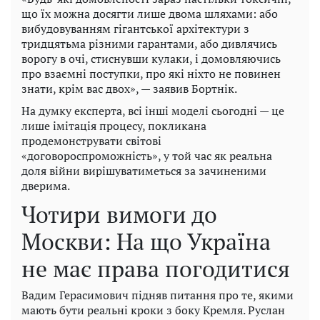
що їх можна досягти лише двома шляхами: або
вибудовуванням гігантської архітектури з
тридцятьма різними гарантами, або дивлячись
ворогу в очі, стиснувши кулаки, і домовляючись
про взаємні поступки, про які ніхто не повинен
знати, крім вас двох», — заявив Бортнік.
На думку експерта, всі інші моделі сьогодні — це
лише імітація процесу, покликана
продемонструвати світові
«договороспроможність», у той час як реальна
доля війни вирішуватиметься за зачиненими
дверима.
Чотири вимоги до
Москви: На що Україна
не має права погодитися
Вадим Герасимович підняв питання про те, якими
мають бути реальні кроки з боку Кремля. Руслан