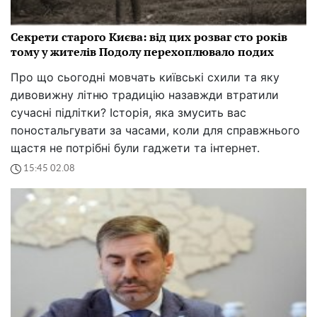
Секрети старого Києва: від цих розваг сто років
тому у жителів Подолу перехоплювало подих
Про що сьогодні мовчать київські схили та яку
дивовижну літню традицію назавжди втратили
сучасні підлітки? Історія, яка змусить вас
поностальгувати за часами, коли для справжнього
щастя не потрібні були гаджети та інтернет.
15:45 02.08