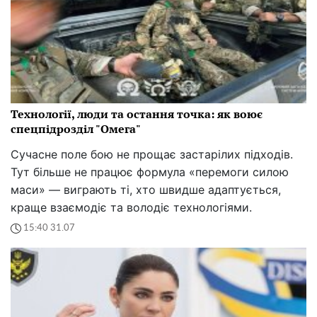
Технології, люди та остання точка: як воює
спецпідрозділ "Омега"
Сучасне поле бою не прощає застарілих підходів.
Тут більше не працює формула «перемоги силою
маси» — виграють ті, хто швидше адаптується,
краще взаємодіє та володіє технологіями.
15:40 31.07