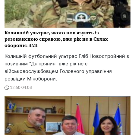
Колишній ультрас, якого пов'язують із
резонансною справою, вже рік не в Силах
оборони: ЗМІ
Колишній футбольний ультрас Гліб Новостройний з
позивним "Дніпрянин" вже рік не є
військовослужбовцем Головного управління
розвідки Міноборони.
12:50 04.08