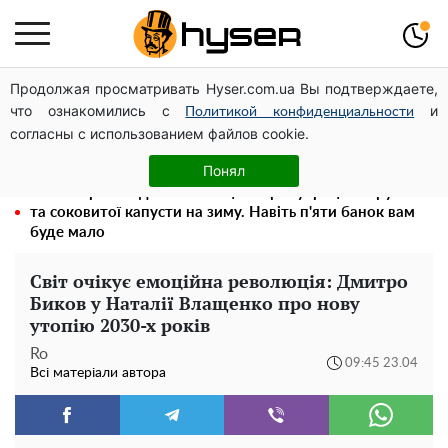
Продолжая просматривать Hyser.com.ua Вы подтверждаете,
Гола Олена Тополя у цікавих позах змусила відвисати
что ознакомились с
и
щелепи: злив відео – було лише початком
Политикой конфиденциальности
согласны с использованием файлов cookie.
Олена Тополя злив відео – це далеко не все: фронтмен
"Антитіла" Тарас Тополя став наступним
Понял
Весь секрет в одній таблетці аспірину: рецепт хрумкої
та соковитої капусти на зиму. Навіть п'яти банок вам
буде мало
Світ очікує емоційна революція: Дмитро
Биков у Наталії Влащенко про нову
утопію 2030-х років
Ro
09:45 23.04
Всі матеріали автора