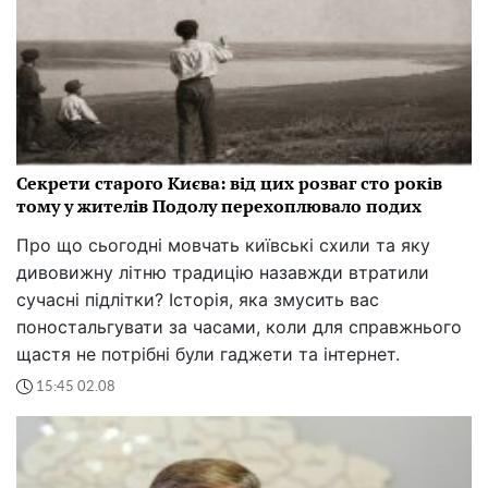
Секрети старого Києва: від цих розваг сто років
тому у жителів Подолу перехоплювало подих
Про що сьогодні мовчать київські схили та яку
дивовижну літню традицію назавжди втратили
сучасні підлітки? Історія, яка змусить вас
поностальгувати за часами, коли для справжнього
щастя не потрібні були гаджети та інтернет.
15:45 02.08