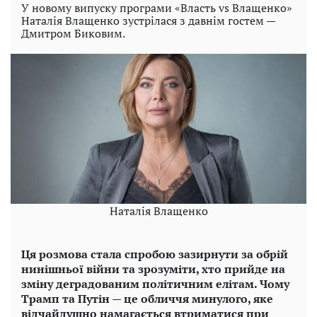
У новому випуску програми «Власть vs Влащенко»
Наталія Влащенко зустрілася з давнім гостем —
Дмитром Биковим.
Наталія Влащенко
Ця розмова стала спробою зазирнути за обрій
нинішньої війни та зрозуміти, хто прийде на
зміну деградованим політичним елітам. Чому
Трамп та Путін — це обличчя минулого, яке
відчайдушно намагається втриматися при