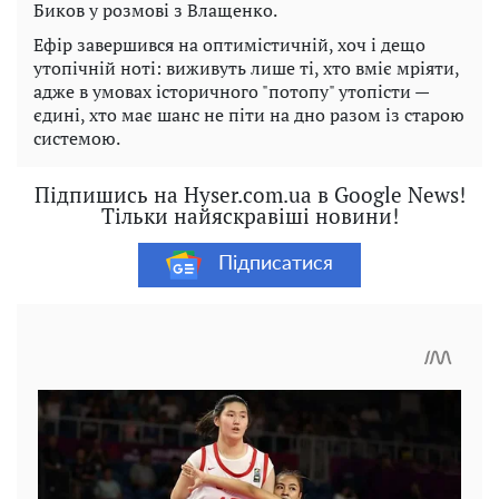
Биков у розмові з Влащенко.
Ефір завершився на оптимістичній, хоч і дещо
утопічній ноті: виживуть лише ті, хто вміє мріяти,
адже в умовах історичного "потопу" утопісти —
єдині, хто має шанс не піти на дно разом із старою
системою.
Підпишись на Hyser.com.ua в Google News!
Тільки найяскравіші новини!
Підписатися