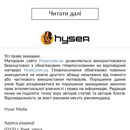
Читати далі
Усі права захищені.
Матеріали сайту
Hyser.com.ua
дозволяється використовувати
безкоштовно з обов'язковим гіперпосиланням на відповідний
матеріал
Hyser.com.ua
. Гіперпосилання обов'язково повинно
знаходитися не нижче другого абзацу незалежно від повного
або часткового використання матеріалів. Порушення даних
умов буде розцінюватися як порушення захищаемих законом
прав інтелектуальної власності і права на інформацію. Редакція
може не поділяти точку зору авторів статей та авторів блогів.
Відповідальність за зміст реклами несуть рекламодавці.
Hyser Media
Адреса редакції
03150 г. Киев, улица