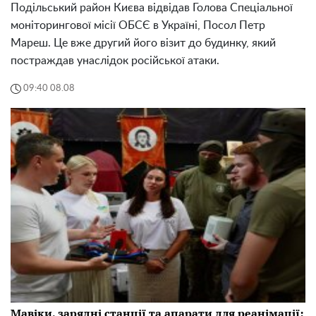
Подільський район Києва відвідав Голова Спеціальної
моніторингової місії ОБСЄ в Україні, Посол Петр
Мареш. Це вже другий його візит до будинку, який
постраждав унаслідок російської атаки.
09:40 08.08
Мавіки, зарядні станції та апарати для реанімації: