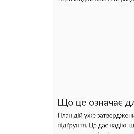
Що це означає д
План дій уже затверджени
підґрунтя. Це дає надію, щ