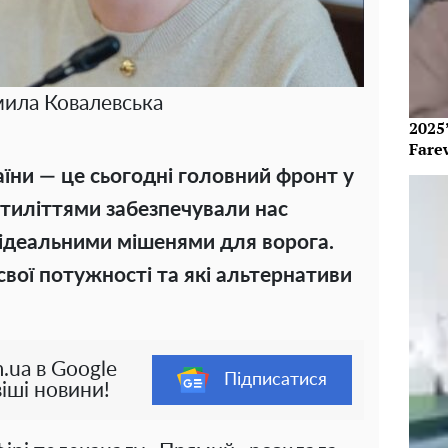
ила Ковалевська
2025’
Fare
їни — це сьогодні головний фронт у
сятиліттями забезпечували нас
 ідеальними мішенями для ворога.
свої потужності та які альтернативи
.ua в Google
Підписатися
іші новини!