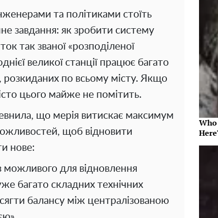
інженерами та політиками стоїть
не завдання: як зробити систему
ток так званої «розподіленої
однієї великої станції працює багато
, розкиданих по всьому місту. Якщо
місто цього майже не помітить.
евнила, що мерія витискає максимум
Who 
можливостей, щоб відновити
Here
и нове:
з можливого для відновлення
уже багато складних технічних
осягти балансу між централізованою
єю».