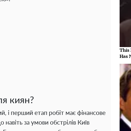
This
Has 
ля киян?
й, і перший етап робіт має фінансове
о навіть за умови обстрілів Київ