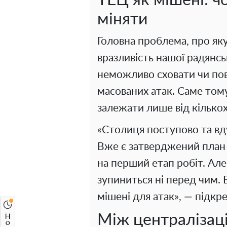
ТЕЦ як мішені: ч
міняти
Головна проблема, про яку
вразливість нашої радянсь
неможливо сховати чи пов
масованих атак. Саме тому
залежати лише від кількох
«Столиця поступово та вд
Вже є затверджений план д
на перший етап робіт. Але
зупиниться ні перед чим. 
мішені для атак», — підк
Між централізац