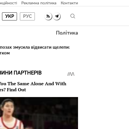
нційності
Рекламна політика
Контакти
УКР
РУС
Політика
 позах змусила відвисати щелепи:
атком
ВИНИ ПАРТНЕРІВ
You The Same Alone And With
rs? Find Out