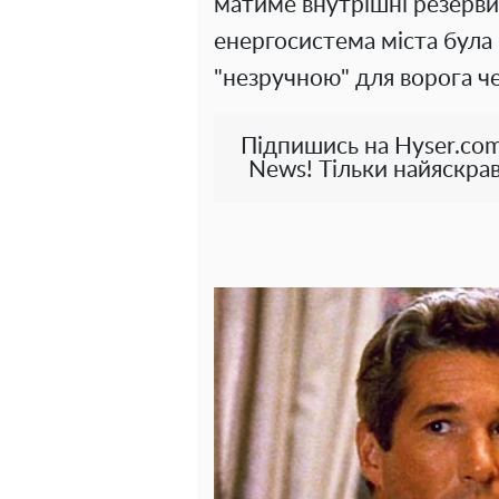
матиме внутрішні резерви
енергосистема міста була
"незручною" для ворога ч
Підпишись на Hyser.com
News! Тільки найяскрав