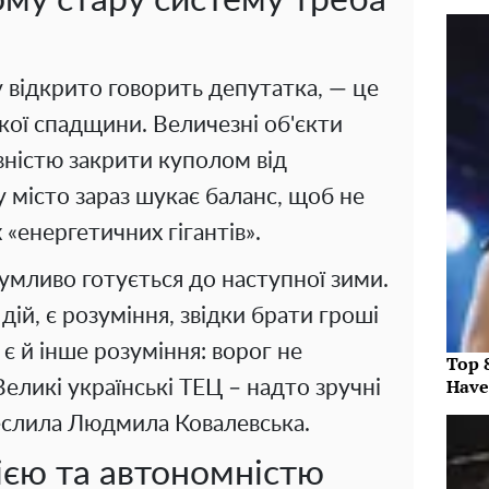
ому стару систему треба
 відкрито говорить депутатка, — це
кої спадщини. Величезні об'єкти
ністю закрити куполом від
 місто зараз шукає баланс, щоб не
 «енергетичних гігантів».
умливо готується до наступної зими.
ій, є розуміння, звідки брати гроші
 є й інше розуміння: ворог не
Top 
Have
Великі українські ТЕЦ – надто зручні
реслила Людмила Ковалевська.
ією та автономністю