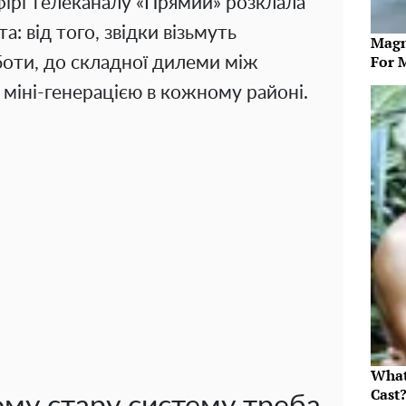
ірі телеканалу «Прямий» розклала
а: від того, звідки візьмуть
Magn
For 
боти, до складної дилеми між
 міні-генерацією в кожному районі.
What
Cast