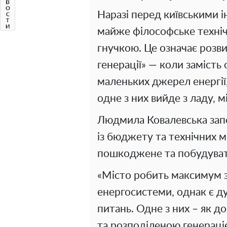
Наразі перед київськими 
майже філософське техніч
гнучкою. Це означає розви
генерації» — коли замість 
маленьких джерел енергії
одне з них вийде з ладу, 
Людмила Ковалевська зап
із бюджету та технічних 
пошкоджене та побудуват
«Місто робить максимум 
енергосистеми, однак є д
питань. Одне з них – як д
та розподіленою генераці