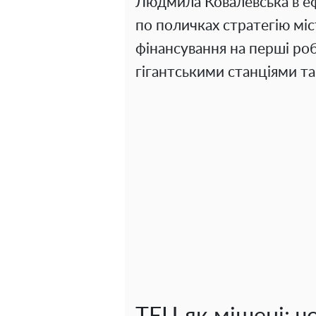
Людмила Ковалевська в еф
по поличках стратегію міст
фінансування на перші ро
гігантськими станціями та