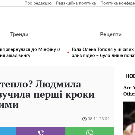
Про редакцію
Редакційна політика
Політика конфіде
Тренди
Рецепти
ія звернулася до Мінфіну із
Гола Олена Тополя у цікавих
ня авіалізингу
злив відео – було лише поч
НО
і тепло? Людмила
Are 
вучила перші кроки
Othe
зими
08:11 23.04