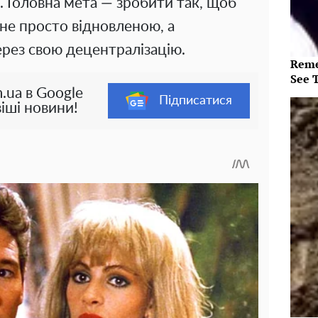
. Головна мета — зробити так, щоб
 не просто відновленою, а
ерез свою децентралізацію.
Reme
See 
.ua в Google
Підписатися
іші новини!