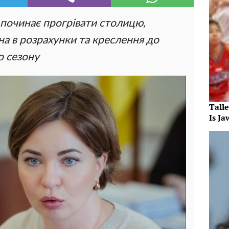
починає прогрівати столицю,
на в розрахунки та креслення до
о сезону
Tall
Is J