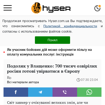
Продолжая просматривать Hyser.com.ua Вы подтверждаете,
Новий притулок для осколків ОПЗЖ: як "Партія миру"
что ознакомились с
и
Новинського знову з'явилася в інформаційному полі
Политикой конфиденциальности
согласны с использованием файлов cookie.
Павло Прудніков та його дивовижна кар'єра від актора
у російському театрі до номінанта у керівники
Понял
Федерації профспілок
Як учасник бойових дій може оформити пільгу на
оплату комунальних послуг: інструкція
Подоляк у Влащенко: 700 тисяч озвірілих
росіян готові увірватися в Європу
Ro
07:30 23.04
Всі матеріали автора
Світ завмер у очікуванні великих змін, але чи