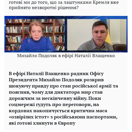
готові ми до того, що за лаштунками Кремля вже
прийнято незворотні рішення?
Михайло Подоляк в ефірі Наталії Влащенко
В ефірі Наталії Влащенко радник Офісу
Президента Михайло Подоляк розкрив
шокуючу правду про стан російської армії та
пояснив, чому для диктатора мир став
дорожчим за нескінченну війну. Поки
соцмережі гудуть про переговори, на
кордонах накопичується критична маса
«озвірілих істот» з російськими паспортами,
які готові хлинути в Європу