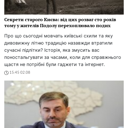
Секрети старого Києва: від цих розваг сто років
тому у жителів Подолу перехоплювало подих
Про що сьогодні мовчать київські схили та яку
дивовижну літню традицію назавжди втратили
сучасні підлітки? Історія, яка змусить вас
поностальгувати за часами, коли для справжнього
щастя не потрібні були гаджети та інтернет.
15:45 02.08