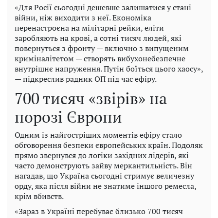
«Для Росії сьогодні дешевше залишатися у стані
війни, ніж виходити з неї. Економіка
перенастроєна на мілітарні рейки, еліти
заробляють на крові, а сотні тисяч людей, які
повернуться з фронту — включно з випущеним
криміналітетом — створять вибухонебезпечне
внутрішнє напруження. Путін боїться цього хаосу»,
— підкреслив радник ОП під час ефіру.
700 тисяч «звірів» на
порозі Європи
Одним із найгостріших моментів ефіру стало
обговорення безпеки європейських країн. Подоляк
прямо звернувся до логіки західних лідерів, які
часто демонструють зайву меркантильність. Він
нагадав, що Україна сьогодні стримує величезну
орду, яка після війни не знатиме іншого ремесла,
крім вбивств.
«Зараз в Україні перебуває близько 700 тисяч