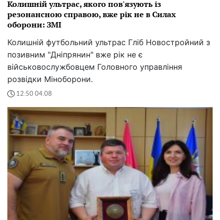
Колишній ультрас, якого пов'язують із
резонансною справою, вже рік не в Силах
оборони: ЗМІ
Колишній футбольний ультрас Гліб Новостройний з
позивним "Дніпрянин" вже рік не є
військовослужбовцем Головного управління
розвідки Міноборони.
12:50 04.08