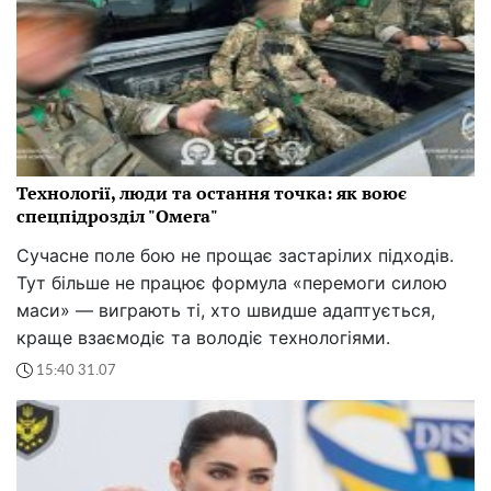
Технології, люди та остання точка: як воює
спецпідрозділ "Омега"
Сучасне поле бою не прощає застарілих підходів.
Тут більше не працює формула «перемоги силою
маси» — виграють ті, хто швидше адаптується,
краще взаємодіє та володіє технологіями.
15:40 31.07