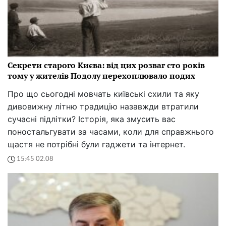
Секрети старого Києва: від цих розваг сто років
тому у жителів Подолу перехоплювало подих
Про що сьогодні мовчать київські схили та яку
дивовижну літню традицію назавжди втратили
сучасні підлітки? Історія, яка змусить вас
поностальгувати за часами, коли для справжнього
щастя не потрібні були гаджети та інтернет.
15:45 02.08