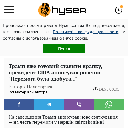
Продолжая просматривать Hyser.com.ua Вы подтверждаете,
Олена Тополя злив відео – це далеко не все: фронтмен
что ознакомились с
и
"Антитіла" Тарас Тополя став наступним
Политикой конфиденциальности
согласны с использованием файлов cookie.
Весь секрет в одній таблетці аспірину: рецепт хрумкої
та соковитої капусти на зиму. Навіть п'яти банок вам
Понял
буде мало
Трамп вже готовий ставити крапку,
президент США анонсував рішення:
"Перемога була здобута..."
Вікторія Паламарчук
14:55 08.05
Всі матеріали автора
На завершення Трамп анонсував нове святкування
— на честь перемоги у Першій світовій війні