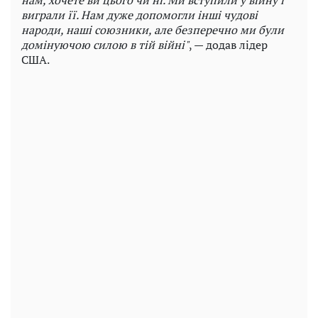
нам, хочете ви цього чи ні. Ми вступили у війну і
виграли її. Нам дуже допомогли інші чудові
народи, наші союзники, але безперечно ми були
домінуючою силою в тій війні"
, — додав лідер
США.