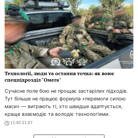
Технології, люди та остання точка: як воює
спецпідрозділ "Омега"
Сучасне поле бою не прощає застарілих підходів.
Тут більше не працює формула «перемоги силою
маси» — виграють ті, хто швидше адаптується,
краще взаємодіє та володіє технологіями.
15:40 31.07