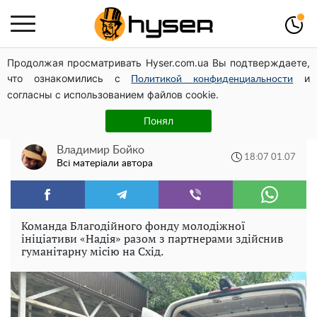
Продолжая просматривать Hyser.com.ua Вы подтверждаете,
Гола Олена Тополя у цікавих позах змусила відвисати
что ознакомились с
и
щелепи: злив відео – було лише початком
Политикой конфиденциальности
согласны с использованием файлов cookie.
БФ молодіжної ініціативи «Надія»
Понял
передав допомогу шпиталям Донеччини
Владимир Бойко
18:07 01.07
Всі матеріали автора
Команда Благодійного фонду молодіжної
ініціативи «Надія» разом з партнерами здійснив
гуманітарну місію на Схід.