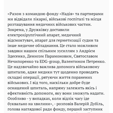
«Разом з командою фонду «Надія» та партнерами
ми відвідали лікарні, військові госпіталі та місця
розташування медичних військових частин.
Зокрема, у Дружківку доставили
електрохірупгічний апарат, медичний
відсмоктувач, апарат для герметизації судин та
інше медичне обладнання. Це стало можливим
завдяки нашим спільним зусиллям з Андрієм
Здесенко, Денисом Парамоновим, Святославом
Нечипоренко та EDG-group, Валентином Петренко.
Це надзвичайно важлива допомога військовому
шпиталю, адже медики тут щоденно проводять
складні операції, рятуючи життя поранених
військових. І від того, наскільки добре буде
оснащений шпиталь, напряму залежить якісь і
ефективність допомоги, яку вони зможуть надати.
Особливо - у випадках, коли відлік часу іде
буквально на хвилини», - розповів Валерій Дубіль,
голова наглядової ради фонду, перший заступник