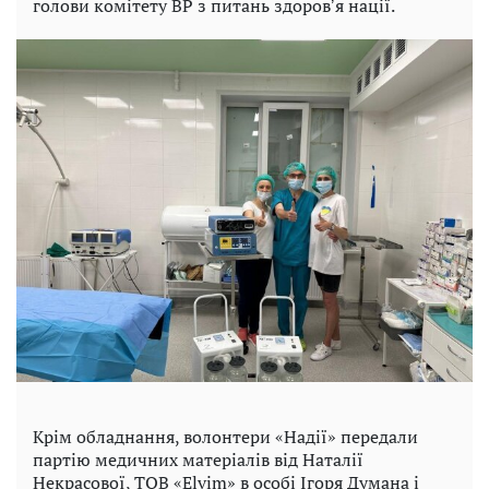
голови комітету ВР з питань здоровʼя нації.
Крім обладнання, волонтери «Надії» передали
партію медичних матеріалів від Наталії
Некрасової, ТОВ «Elvim» в особі Ігоря Думана і