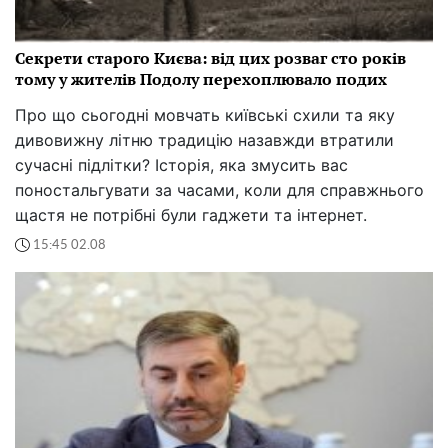
Секрети старого Києва: від цих розваг сто років
тому у жителів Подолу перехоплювало подих
Про що сьогодні мовчать київські схили та яку
дивовижну літню традицію назавжди втратили
сучасні підлітки? Історія, яка змусить вас
поностальгувати за часами, коли для справжнього
щастя не потрібні були гаджети та інтернет.
15:45 02.08