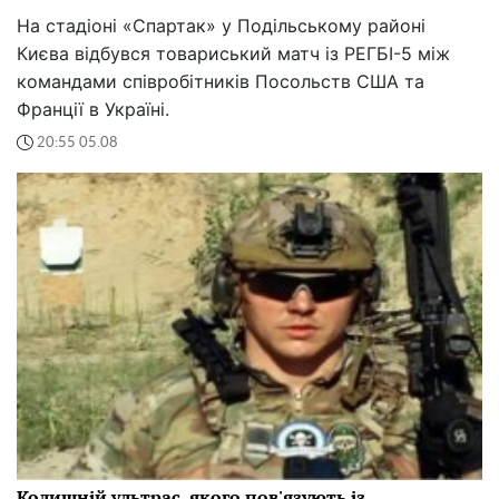
На стадіоні «Спартак» у Подільському районі
Києва відбувся товариський матч із РЕГБІ-5 між
командами співробітників Посольств США та
Франції в Україні.
20:55 05.08
Колишній ультрас, якого пов'язують із