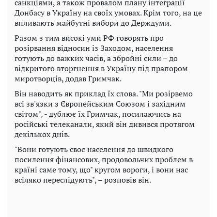
санкціями, а також провалом плану інтеграції
Донбасу в Україну на своїх умовах. Крім того, на це
впливають майбутні вибори до Держдуми.
Разом з тим високі уми РФ говорять про
розірвання відносин із Заходом, населення
готують до важких часів, а збройні сили – до
відкритого вторгнення в Україну під прапором
миротворців, додав Гримчак.
Він наводить як приклад їх слова. "Ми розірвемо
всі зв'язки з Європейським Союзом і західним
світом", - дублює їх Гримчак, посилаючись на
російські телеканали, який він дивився протягом
декількох днів.
"Вони готують своє населення до швидкого
посилення фінансових, продовольчих проблем в
країні саме тому, що" кругом вороги, і вони нас
всіляко переслідують", – розповів він.