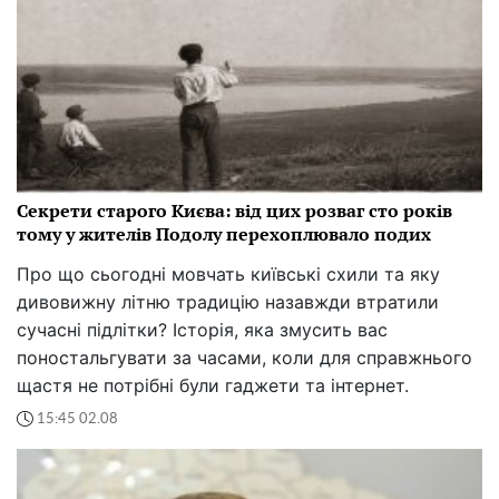
Секрети старого Києва: від цих розваг сто років
тому у жителів Подолу перехоплювало подих
Про що сьогодні мовчать київські схили та яку
дивовижну літню традицію назавжди втратили
сучасні підлітки? Історія, яка змусить вас
поностальгувати за часами, коли для справжнього
щастя не потрібні були гаджети та інтернет.
15:45 02.08