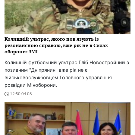
Колишній ультрас, якого пов'язують із
резонансною справою, вже рік не в Силах
оборони: ЗМІ
Колишній футбольний ультрас Гліб Новостройний з
позивним "Дніпрянин" вже рік не є
військовослужбовцем Головного управління
розвідки Міноборони.
12:50 04.08