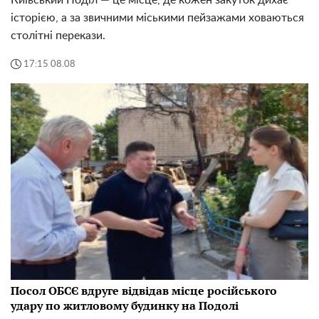
Київський Поділ — це місце, де кожен закуток дихає
історією, а за звичними міськими пейзажами ховаються
столітні перекази.
17:15 08.08
Посол ОБСЄ вдруге відвідав місце російського
удару по житловому будинку на Подолі