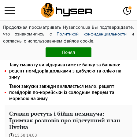
Продолжая просматривать Hyser.com.ua Вы подтверждаете,
Дрони із націнкою: Олександр Конотопський вивів
что ознакомились с
и
мільйони оборонного бюджету через фіктивну фірму в
Политикой конфиденциальности
согласны с использованием файлов cookie.
Естонії
Олена Тополя злив відео – це далеко не все: фронтмен
Понял
"Антитіла" Тарас Тополя став наступним
Таку смакоту ви відкриватимете банку за банкою:
рецепт помідорів дольками з цибулею та олією на
зиму
Такої закуски завжди виявляється мало: рецепт
помідорів по-корейськи із солодким перцем та
морквою на зиму
Ставки ростуть і бійня неминуча:
Гримчак розповів про підступний план
Путіна
13:58 14.03