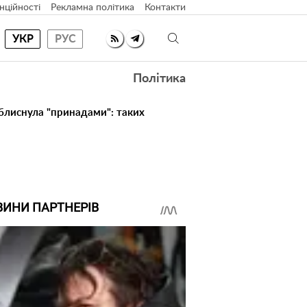
нційності
Рекламна політика
Контакти
УКР
РУС
Політика
 блиснула "принадами": таких
ВИНИ ПАРТНЕРІВ