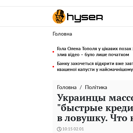
Головна
Гола Олена Тополя у цікавих позах
злив відео – було лише початком
Банку захочеться відкрити вже зав
квашеної капусти у найсмачнішому
Головна
Політика
Украинцы масс
"быстрые креди
в ловушку. Что
10:15 02.01