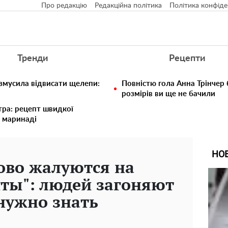
Про редакцію
Редакційна політика
Політика конфіде
Тренди
Рецепти
 змусила відвисати щелепи:
Повністю гола Анна Трінчер
розмірів ви ще не бачили
тра: рецепт швидкої
 маринаді
НО
ово жалуются на
ты": людей загоняют
 нужно знать