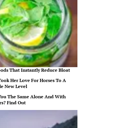
oods That Instantly Reduce Bloat
Took Her Love For Horses To A
e New Level
You The Same Alone And With
rs? Find Out