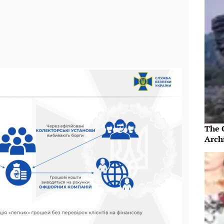
The 
Arch