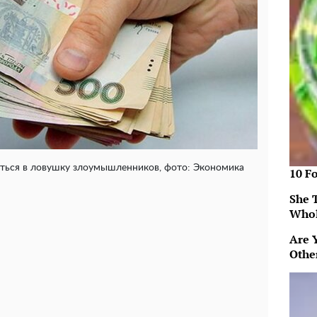
асться в ловушку злоумышленников, фото: Экономика
10 F
She 
Whol
Are 
Othe