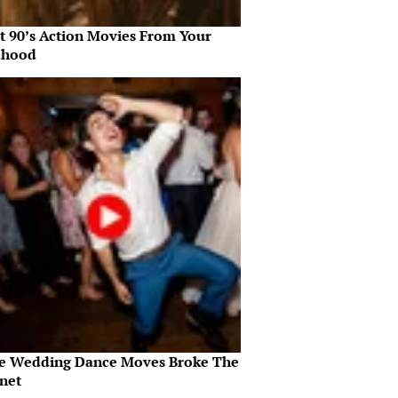
st 90’s Action Movies From Your
dhood
e Wedding Dance Moves Broke The
rnet