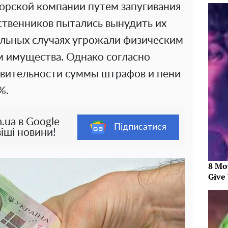
орской компании путем запугивания
ственников пытались вынудить их
дельных случаях угрожали физическим
 имущества. Однако согласно
ствительности суммы штрафов и пени
%.
.ua в Google
Підписатися
іші новини!
8 Mo
Give 