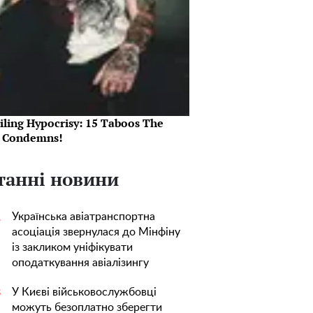
iling Hypocrisy: 15 Taboos The
e Condemns!
танні новини
Українська авіатранспортна
1
асоціація звернулася до Мінфіну
із закликом уніфікувати
оподаткування авіалізингу
У Києві військовослужбовці
3
можуть безоплатно зберегти