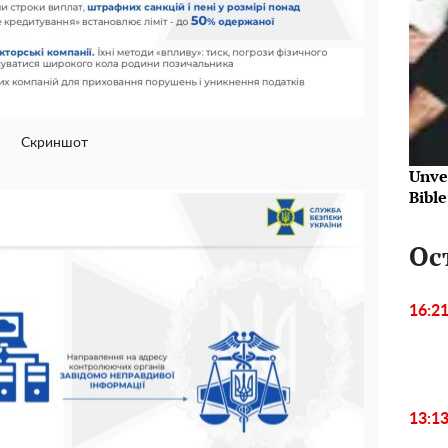
Скриншот
Unve
Bibl
Ос
16:2
13:1