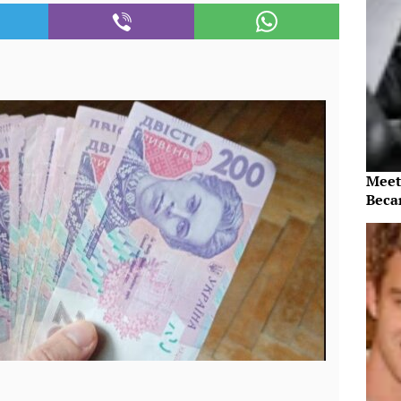
Meet
Beca