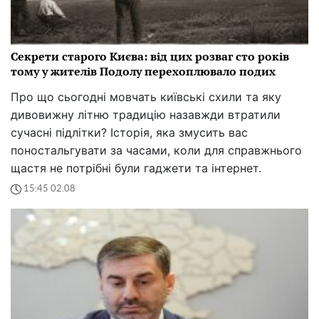
Секрети старого Києва: від цих розваг сто років
тому у жителів Подолу перехоплювало подих
Про що сьогодні мовчать київські схили та яку
дивовижну літню традицію назавжди втратили
сучасні підлітки? Історія, яка змусить вас
поностальгувати за часами, коли для справжнього
щастя не потрібні були гаджети та інтернет.
15:45 02.08