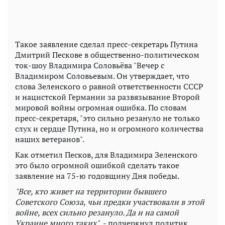
Такое заявление сделал пресс-секретарь Путина
Дмитрий Пескове в общественно-политическом
ток-шоу Владимира Соловьёва "Вечер с
Владимиром Соловьевым. Он утверждает, что
слова Зеленского о равной ответственности СССР
и нацистской Германии за развязывание Второй
мировой войны огромная ошибка. По словам
пресс-секретаря, "это сильно резануло не только
слух и сердце Путина, но и огромного количества
наших ветеранов".
Как отметил Песков, для Владимира Зеленского
это было огромной ошибкой сделать такое
заявление на 75-ю годовщину Дня победы.
"Все, кто живет на территории бывшего
Советского Союза, чьи предки участвовали в этой
войне, всех сильно резануло. Да и на самой
Украине много таких",
- подчеркнул политик.