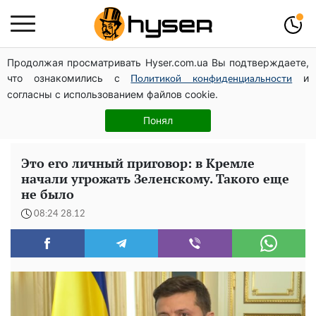
Продолжая просматривать Hyser.com.ua Вы подтверждаете,
Дрони із націнкою: Олександр Конотопський вивів
что ознакомились с
и
мільйони оборонного бюджету через фіктивну фірму в
Политикой конфиденциальности
согласны с использованием файлов cookie.
Естонії
Як учасник бойових дій може оформити пільгу на
Понял
оплату комунальних послуг: інструкція
Это его личный приговор: в Кремле
начали угрожать Зеленскому. Такого еще
не было
08:24 28.12