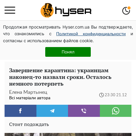
Продолжая просматривать Hyser.com.ua Вы подтверждаете,
Гола Олена Тополя у цікавих позах змусила відвисати
что ознакомились с
и
щелепи: злив відео – було лише початком
Политикой конфиденциальности
согласны с использованием файлов cookie.
Весь секрет в одній таблетці аспірину: рецепт хрумкої
та соковитої капусти на зиму. Навіть п'яти банок вам
Понял
буде мало
Завершение карантина: украинцам
наконец-то назвали сроки. Осталось
немного потерпеть
Елена Мартынец
23:30 21.12
Всі матеріали автора
Стоит подождать