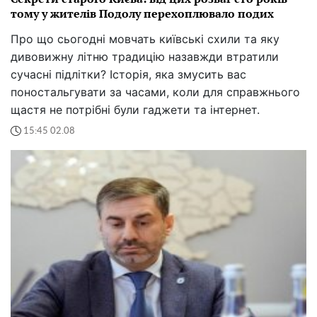
тому у жителів Подолу перехоплювало подих
Про що сьогодні мовчать київські схили та яку
дивовижну літню традицію назавжди втратили
сучасні підлітки? Історія, яка змусить вас
поностальгувати за часами, коли для справжнього
щастя не потрібні були гаджети та інтернет.
15:45 02.08