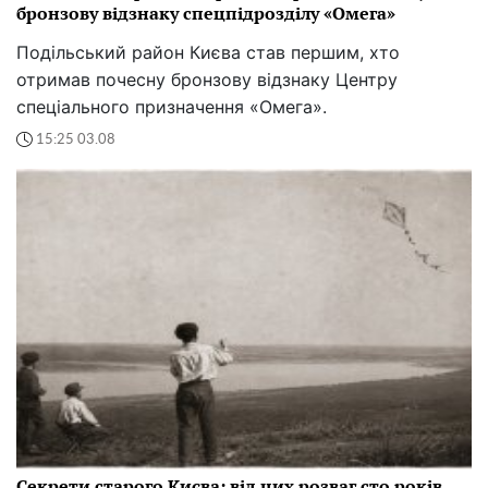
бронзову відзнаку спецпідрозділу «Омега»
Подільський район Києва став першим, хто
отримав почесну бронзову відзнаку Центру
спеціального призначення «Омега».
15:25 03.08
Секрети старого Києва: від цих розваг сто років