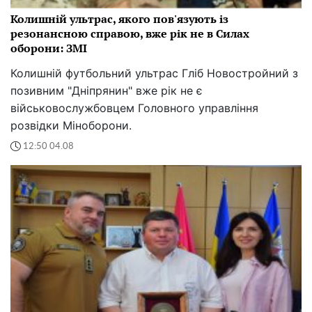
Колишній ультрас, якого пов'язують із
резонансною справою, вже рік не в Силах
оборони: ЗМІ
Колишній футбольний ультрас Гліб Новостройний з
позивним "Дніпрянин" вже рік не є
військовослужбовцем Головного управління
розвідки Міноборони.
12:50 04.08