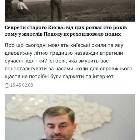
Секрети старого Києва: від цих розваг сто років
тому у жителів Подолу перехоплювало подих
Про що сьогодні мовчать київські схили та яку
дивовижну літню традицію назавжди втратили
сучасні підлітки? Історія, яка змусить вас
поностальгувати за часами, коли для справжнього
щастя не потрібні були гаджети та інтернет.
15:45 02.08