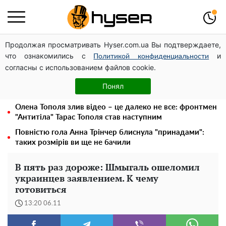
Продолжая просматривать Hyser.com.ua Вы подтверждаете,
Стрілянина на заправці заради розваги: син одіозного
что ознакомились с
и
ексрегіонала випорхнув з СІЗО за смішні гроші вже
Политикой конфиденциальности
согласны с использованием файлов cookie.
наступного дня
Гола Олена Тополя у цікавих позах змусила відвисати
Понял
щелепи: злив відео – було лише початком
Олена Тополя злив відео – це далеко не все: фронтмен
"Антитіла" Тарас Тополя став наступним
Повністю гола Анна Трінчер блиснула "принадами":
таких розмірів ви ще не бачили
В пять раз дороже: Шмыгаль ошеломил
украинцев заявлением. К чему
готовиться
13:20 06.11