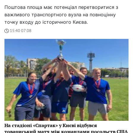
Поштова площа має потенціал перетворитися з
важливого транспортного вузла на повноцінну
точку входу до історичного Києва.
15:40 07.08
На стадіоні «Спартак» у Києві відбувся
товариський матч між командами посольств США