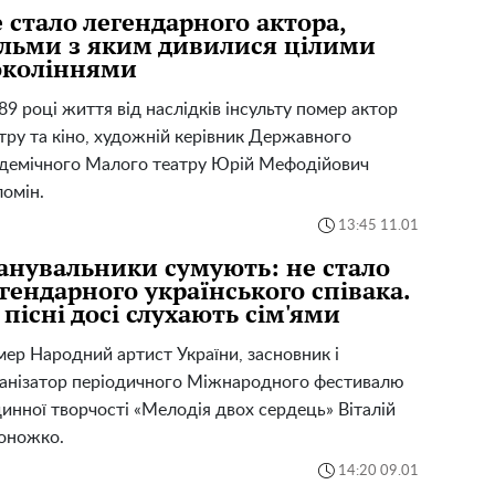
 стало легендарного актора,
льми з яким дивилися цілими
околіннями
89 році життя від наслідків інсульту помер актор
тру та кіно, художній керівник Державного
демічного Малого театру Юрій Мефодійович
омін.
13:45 11.01
нувальники сумують: не стало
гендарного українського співака.
 пісні досі слухають сім'ями
ер Народний артист України, засновник і
анізатор періодичного Міжнародного фестивалю
инної творчості «Мелодія двох сердець» Віталій
оножко.
14:20 09.01