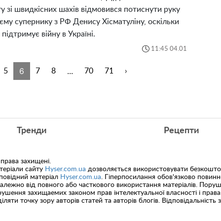
ту зі швидкісних шахів відмовився потиснути руку
єму супернику з РФ Денису Хісматуліну, оскільки
 підтримує війну в Україні.
11:45 04.01
6
...
5
7
8
70
71
›
Тренди
Рецепти
 права захищені.
теріали сайту
Hyser.com.ua
дозволяється використовувати безкоштов
дповідний матеріал
Hyser.com.ua
. Гіперпосилання обов'язково повин
залежно від повного або часткового використання матеріалів. Пору
ушення захищаемих законом прав інтелектуальної власності і права
іляти точку зору авторів статей та авторів блогів. Відповідальність