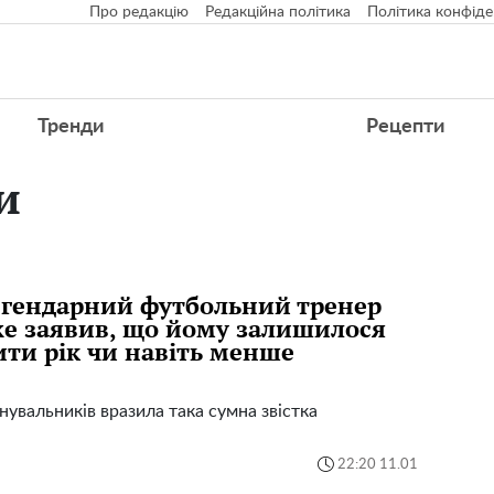
Про редакцію
Редакційна політика
Політика конфіде
Тренди
Рецепти
и
гендарний футбольний тренер
е заявив, що йому залишилося
ти рік чи навіть менше
увальників вразила така сумна звістка
22:20 11.01