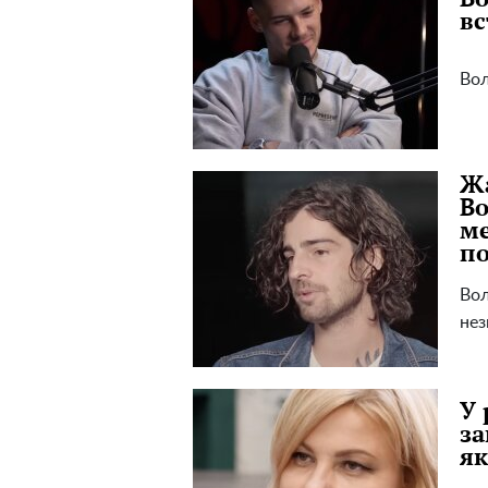
вс
Вол
Жа
Во
ме
п
Вол
нез
У 
за
як