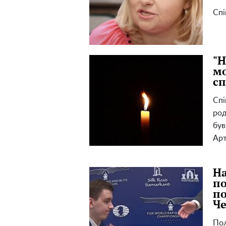
Спі
"Н
мо
сп
Спі
род
був
Арт
На
по
по
Че
Пол