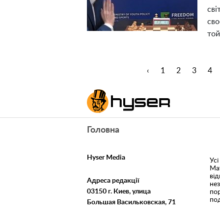
сві
сво
той
‹
1
2
3
4
Головна
Hyser Media
Усі
Ма
ві
Адреса редакції
не
03150 г. Киев, улица
пор
под
Большая Васильковская, 71