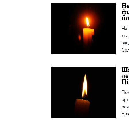
Не
фі
п
На 
теа
ака
Сол
Ша
ле
Ці
Пом
орг
род
Біл