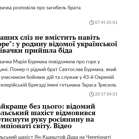
вачка розповіла про загибель брата
07:45 05.01
аших сліз не вмістить навіть
ре": у родину відомої української
івачки прийшла біда
вачка Марія Бурмака повідомила про горе у
ині. Помер її рідний брат Святослав Бурмака, який
 учасником бойових дій та служив у 43-й Окремій
илерійській Бригаді імені гетьмана Тараса Трясила.
20:37 04.01
йкраще без цього: відомий
льський шахіст відмовився
тиснути руку росіянину на
мпіонаті світу. Відео
ьський шахіст Ян-Кшиштоф Дуда на Чемпіонаті