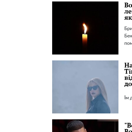
Во
ле
як
Бри
Бен
пом
На
Ті
ві
д
Їм 
"В
Во