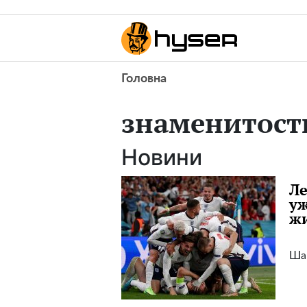
Головна
знаменитост
Новини
Ле
уж
жи
Шан