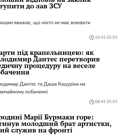
тупити до лав ЗСУ
ошин вважає, що ніхто не має воювати
10:45 05.01
рти під крапельницею: як
лодимир Дантес перетворив
дичну процедуру на веселе
обачення
одимир Дантес та Даша Кацуріна на
вичайному побаченні
08:45 05.01
родині Марії Бурмаки горе:
гинув молодший брат артистки,
ий служив на фронті