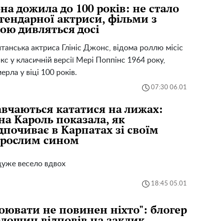
на дожила до 100 років: не стало
гендарної актриси, фільми з
ою дивляться досі
танська актриса Глініс Джонс, відома роллю місіс
кс у класичній версії Мері Поппінс 1964 року,
ерла у віці 100 років.
07:30 06.01
вчаються кататися на лижах:
на Кароль показала, як
дпочиває в Карпатах зі своїм
орослим сином
дуже весело вдвох
18:45 05.01
оювати не повинен ніхто": блогер
лошин відповів на заклик