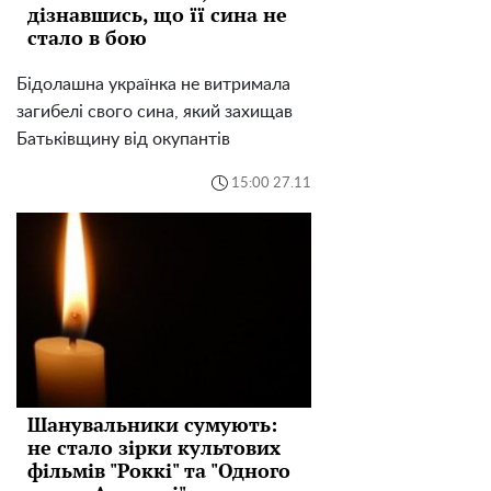
дізнавшись, що її сина не
стало в бою
Бідолашна українка не витримала
загибелі свого сина, який захищав
Батьківщину від окупантів
15:00 27.11
Шанувальники сумують:
не стало зірки культових
фільмів "Роккі" та "Одного