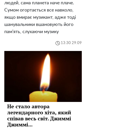
людей, сама планета наче плаче.
Сумом огортається все навколо,
якщо вмирає музикант, адже тоді
шанувальники вшановують його
пам'ять, слухаючи музику
13:30 29.09
Не стало автора
легендарного хіта, який
співав весь світ. Джиммі
Джиммі...