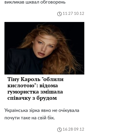
викликав шквал обговорень
11:27 10.12
Тіну Кароль "облили
кислотою": відома
гумористка змішала
співачку з брудом
Українська зірка явно не очікувала
почути таке на свій бік.
16:28 09.12