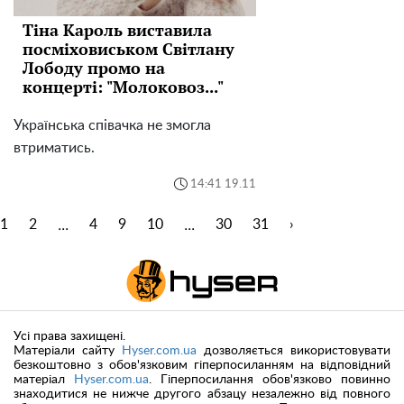
Тіна Кароль виставила
посміховиськом Світлану
Лободу промо на
концерті: "Молоковоз..."
Українська співачка не змогла
втриматись.
14:41 19.11
...
...
1
2
4
9
10
30
31
›
Усі права захищені.
Матеріали сайту
Hyser.com.ua
дозволяється використовувати
безкоштовно з обов'язковим гіперпосиланням на відповідний
матеріал
Hyser.com.ua
. Гіперпосилання обов'язково повинно
знаходитися не нижче другого абзацу незалежно від повного