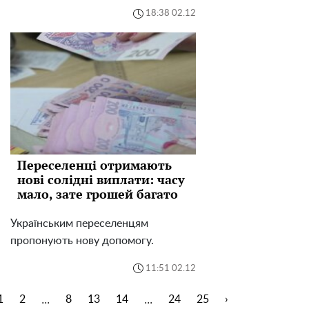
18:38 02.12
Переселенці отримають
нові солідні виплати: часу
мало, зате грошей багато
Українським переселенцям
пропонують нову допомогу.
11:51 02.12
...
...
1
2
8
13
14
24
25
›