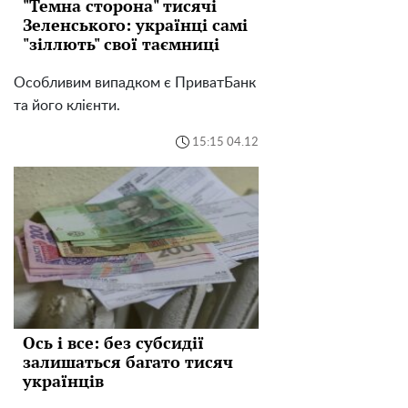
"Темна сторона" тисячі
Зеленського: українці самі
"зіллють" свої таємниці
Особливим випадком є ​​ПриватБанк
та його клієнти.
15:15 04.12
Ось і все: без субсидії
залишаться багато тисяч
українців