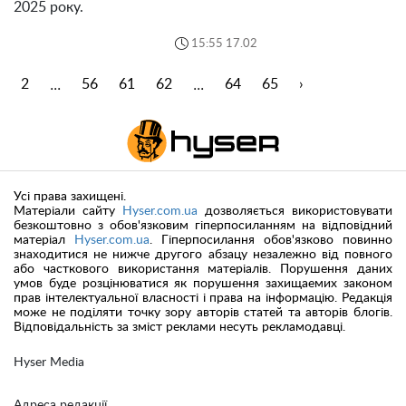
2025 року.
15:55 17.02
...
...
1
2
56
61
62
64
65
›
Усі права захищені.
Матеріали сайту
Hyser.com.ua
дозволяється використовувати
безкоштовно з обов'язковим гіперпосиланням на відповідний
матеріал
Hyser.com.ua
. Гіперпосилання обов'язково повинно
знаходитися не нижче другого абзацу незалежно від повного
або часткового використання матеріалів. Порушення даних
умов буде розцінюватися як порушення захищаемих законом
прав інтелектуальної власності і права на інформацію. Редакція
може не поділяти точку зору авторів статей та авторів блогів.
Відповідальність за зміст реклами несуть рекламодавці.
Hyser Media
Адреса редакції