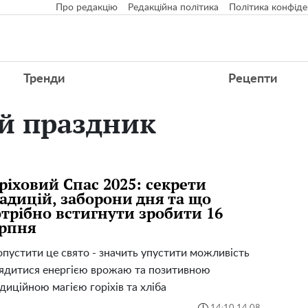
Про редакцію
Редакційна політика
Політика конфіде
Тренди
Рецепти
й праздник
ріховий Спас 2025: секрети
адицій, заборони дня та що
трібно встигнути зробити 16
ерпня
пустити це свято - значить упустити можливість
ядитися енергією врожаю та позитивною
диційною магією горіхів та хліба