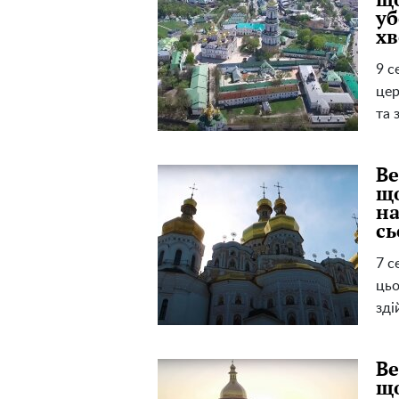
уб
хв
9 с
цер
та 
Ве
що
на
сь
7 с
цьо
зді
Ве
що