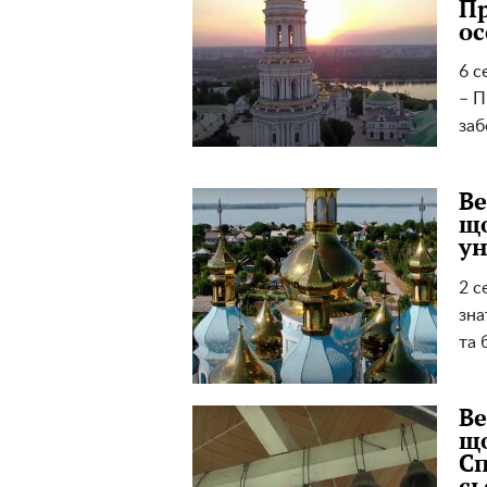
Пр
ос
6 с
– П
заб
Ве
що
ун
2 с
зна
та 
Ве
що
Сп
сь