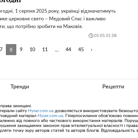
годні, 1 серпня 2025 року, українці відзначатимуть
ике церковне свято – Медовий Спас і важливо
ти, що потрібно зробити на Маковія.
05:05 01.08
8
...
7
9
10
11
44
45
›
Тренди
Рецепти
 права захищені.
теріали сайту
Hyser.com.ua
дозволяється використовувати безкоштов
дповідний матеріал
Hyser.com.ua
. Гіперпосилання обов'язково повин
залежно від повного або часткового використання матеріалів. Пору
ушення захищаемих законом прав інтелектуальної власності і права
іляти точку зору авторів статей та авторів блогів. Відповідальність