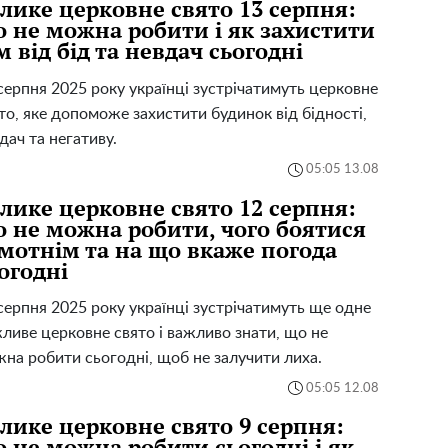
лике церковне свято 13 серпня:
 не можна робити і як захистити
м від бід та невдач сьогодні
серпня 2025 року українці зустрічатимуть церковне
то, яке допоможе захистити будинок від бідності,
дач та негативу.
05:05 13.08
лике церковне свято 12 серпня:
 не можна робити, чого боятися
мотнім та на що вкаже погода
огодні
серпня 2025 року українці зустрічатимуть ще одне
ливе церковне свято і важливо знати, що не
на робити сьогодні, щоб не залучити лиха.
05:05 12.08
лике церковне свято 9 серпня:
 не можна робити сьогодні і як