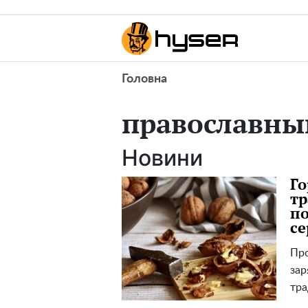
Головна
православны
Новини
Го
тр
по
с
Про
зар
тра