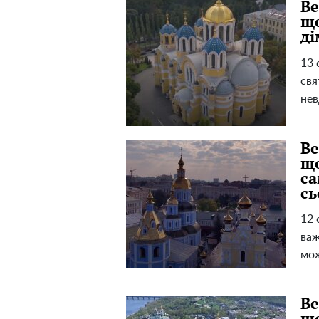
Ве
що
ді
13 
свя
нев
Ве
що
са
сь
12 
важ
мож
Ве
що