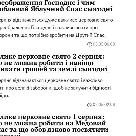
еображення Господнє і чим
обливий Яблучний Спас сьогодні
ерпня відзначається дуже важливе церковне свято
реображення Господнє і важливо знати про
орони та що потрібно зробити на Другий Спас.
05:05 06.08
лике церковне свято 2 серпня:
 не можна робити і навіщо
икати грошей та землі сьогодні
ерпня відзначається церковне свято і важливо
ти про великі заборони, щоб не залучити бідності
біди.
05:05 02.08
лике церковне свято 1 серпня:
 не можна робити на Медовий
ас та що обов'язково посвятити
огодні