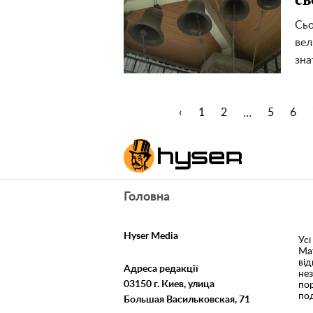
Сьо
вел
зна
...
‹
1
2
5
6
Головна
Hyser Media
Усі
Ма
ві
Адреса редакції
не
03150 г. Киев, улица
пор
под
Большая Васильковская, 71