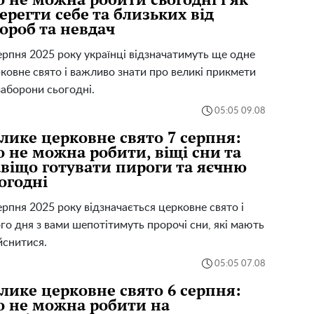
ерегти себе та близьких від
ороб та невдач
ерпня 2025 року українці відзначатимуть ще одне
ковне свято і важливо знати про великі прикмети
заборони сьогодні.
05:05 09.08
лике церковне свято 7 серпня:
 не можна робити, віщі сни та
віщо готувати пироги та яєчню
огодні
ерпня 2025 року відзначається церковне свято і
го дня з вами шепотітимуть пророчі сни, які мають
йснитися.
05:05 07.08
лике церковне свято 6 серпня:
 не можна робити на