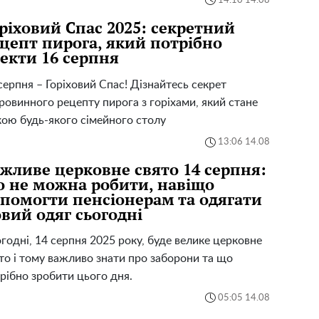
14:10 14.08
ріховий Спас 2025: секретний
цепт пирога, який потрібно
екти 16 серпня
серпня – Горіховий Спас! Дізнайтесь секрет
ровинного рецепту пирога з горіхами, який стане
кою будь-якого сімейного столу
13:06 14.08
жливе церковне свято 14 серпня:
 не можна робити, навіщо
помогти пенсіонерам та одягати
вий одяг сьогодні
годні, 14 серпня 2025 року, буде велике церковне
то і тому важливо знати про заборони та що
рібно зробити цього дня.
05:05 14.08