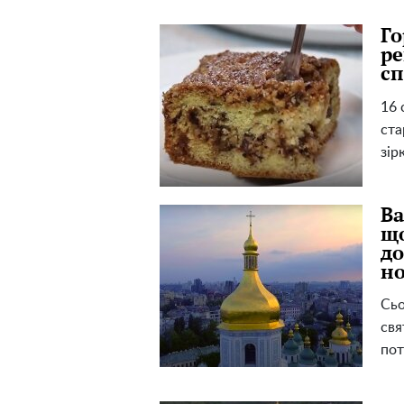
Го
ре
сп
16 
ста
зір
Ва
що
до
но
Сьо
свя
пот