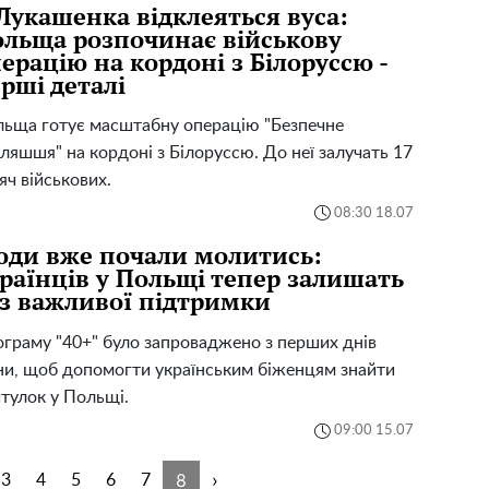
Лукашенка відклеяться вуса:
льща розпочинає військову
ерацію на кордоні з Білоруссю -
рші деталі
ьща готує масштабну операцію "Безпечне
ляшшя" на кордоні з Білоруссю. До неї залучать 17
яч військових.
08:30 18.07
ди вже почали молитись:
раїнців у Польщі тепер залишать
з важливої ​​підтримки
граму "40+" було запроваджено з перших днів
ни, щоб допомогти українським біженцям знайти
тулок у Польщі.
09:00 15.07
8
›
3
4
5
6
7