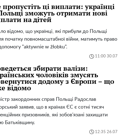
 пропустіть ці виплати: українці
Польщі зможуть отримати нові
плати на дітей
ло відомо, що українці, які прибули до Польщі
ля початку повномасштабної війни, матимуть право
допомогу "aktywnie w żłobku".
11:00 30.07
ведеться збирати валізи:
раїнських чоловіків змусять
вернутися додому з Європи – що
е відомо
істр закордонних справ Польщі Радослав
орський заявив, що в країнах ЄС є сотні тисяч
енційних призовників, які зобов'язані захищати
ю Батьківщину.
12:35 26.07