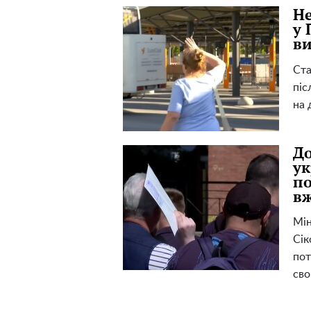
Не
у 
ви
Ста
піс
на 
До
ук
по
вж
Мін
Сік
пот
сво