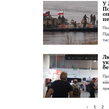
У 
По
оп
пе
Пол
Під
тис
Лю
ук
бе
Про
вій
при
‹
1
2