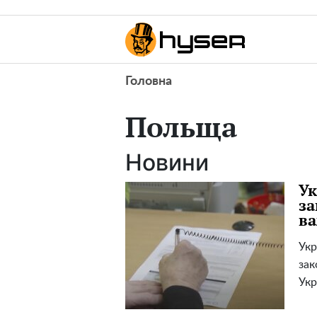
Головна
Польща
Новини
Ук
за
ва
Укр
зак
Укр