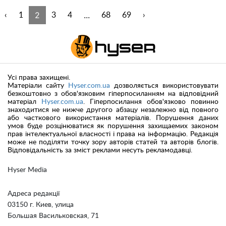
2
...
‹
1
3
4
68
69
›
Усі права захищені.
Матеріали сайту
Hyser.com.ua
дозволяється використовувати
безкоштовно з обов'язковим гіперпосиланням на відповідний
матеріал
Hyser.com.ua
. Гіперпосилання обов'язково повинно
знаходитися не нижче другого абзацу незалежно від повного
або часткового використання матеріалів. Порушення даних
умов буде розцінюватися як порушення захищаемих законом
прав інтелектуальної власності і права на інформацію. Редакція
може не поділяти точку зору авторів статей та авторів блогів.
Відповідальність за зміст реклами несуть рекламодавці.
Hyser Media
Адреса редакції
03150 г. Киев, улица
Большая Васильковская, 71