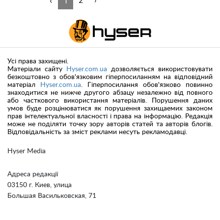
‹
1
2
›
Усі права захищені.
Матеріали сайту
Hyser.com.ua
дозволяється використовувати
безкоштовно з обов'язковим гіперпосиланням на відповідний
матеріал
Hyser.com.ua
. Гіперпосилання обов'язково повинно
знаходитися не нижче другого абзацу незалежно від повного
або часткового використання матеріалів. Порушення даних
умов буде розцінюватися як порушення захищаемих законом
прав інтелектуальної власності і права на інформацію. Редакція
може не поділяти точку зору авторів статей та авторів блогів.
Відповідальність за зміст реклами несуть рекламодавці.
Hyser Media
Адреса редакції
03150 г. Киев, улица
Большая Васильковская, 71