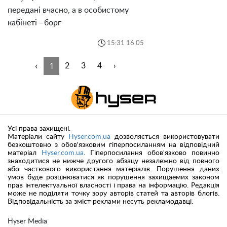
передані вчасно, а в особистому
кабінеті - борг
15:31 16.05
‹
1
2
3
4
›
Усі права захищені.
Матеріали сайту
Hyser.com.ua
дозволяється використовувати
безкоштовно з обов'язковим гіперпосиланням на відповідний
матеріал
Hyser.com.ua
. Гіперпосилання обов'язково повинно
знаходитися не нижче другого абзацу незалежно від повного
або часткового використання матеріалів. Порушення даних
умов буде розцінюватися як порушення захищаемих законом
прав інтелектуальної власності і права на інформацію. Редакція
може не поділяти точку зору авторів статей та авторів блогів.
Відповідальність за зміст реклами несуть рекламодавці.
Hyser Media