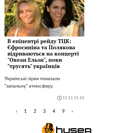
В епіцентрі рейду ТЦК:
Єфросиніна та Полякова
відриваються на концерті
"Океан Ельзи", поки
"трусять" українців
Українські зірки показали
"запальну" атмосферу.
11:11 15.10
‹
1
2
3
4
9
›