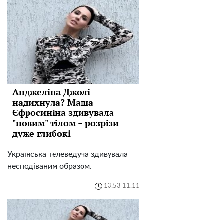
Анджеліна Джолі
надихнула? Маша
Єфросиніна здивувала
"новим" тілом – розрізи
дуже глибокі
Українська телеведуча здивувала
несподіваним образом.
13:53 11.11