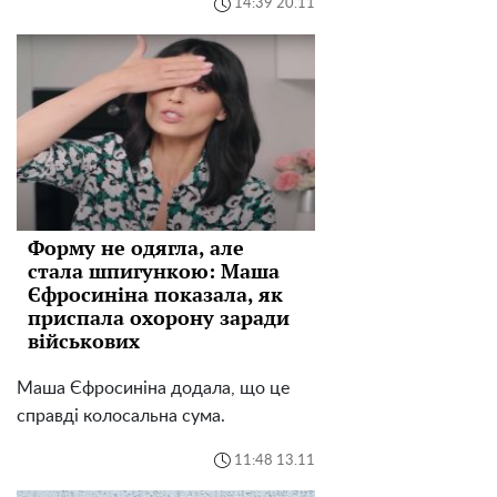
14:39 20.11
Форму не одягла, але
стала шпигункою: Маша
Єфросиніна показала, як
приспала охорону заради
військових
Маша Єфросиніна додала, що це
справді колосальна сума.
11:48 13.11