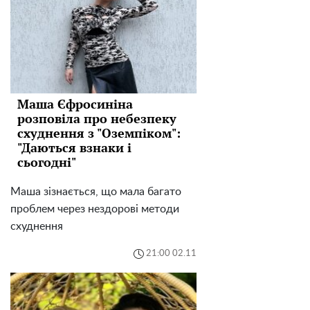
Маша Єфросиніна
розповіла про небезпеку
схуднення з "Оземпіком":
"Даються взнаки і
сьогодні"
Маша зізнається, що мала багато
проблем через нездорові методи
схуднення
21:00 02.11