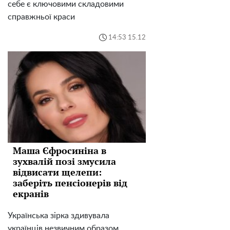
себе є ключовими складовими
справжньої краси
14:53 15.12
Маша Єфросиніна в
зухвалій позі змусила
відвисати щелепи:
заберіть пенсіонерів від
екранів
Українська зірка здивувала
українців незвичним образом.