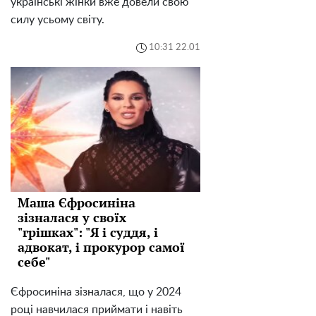
українські жінки вже довели свою
силу усьому світу.
10:31 22.01
Маша Єфросиніна
зізналася у своїх
"грішках": "Я і суддя, і
адвокат, і прокурор самої
себе"
Єфросиніна зізналася, що у 2024
році навчилася приймати і навіть