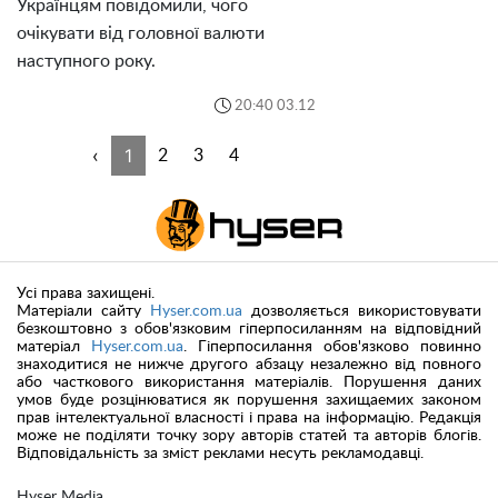
Українцям повідомили, чого
очікувати від головної валюти
наступного року.
20:40 03.12
‹
1
2
3
4
Усі права захищені.
Матеріали сайту
Hyser.com.ua
дозволяється використовувати
безкоштовно з обов'язковим гіперпосиланням на відповідний
матеріал
Hyser.com.ua
. Гіперпосилання обов'язково повинно
знаходитися не нижче другого абзацу незалежно від повного
або часткового використання матеріалів. Порушення даних
умов буде розцінюватися як порушення захищаемих законом
прав інтелектуальної власності і права на інформацію. Редакція
може не поділяти точку зору авторів статей та авторів блогів.
Відповідальність за зміст реклами несуть рекламодавці.
Hyser Media