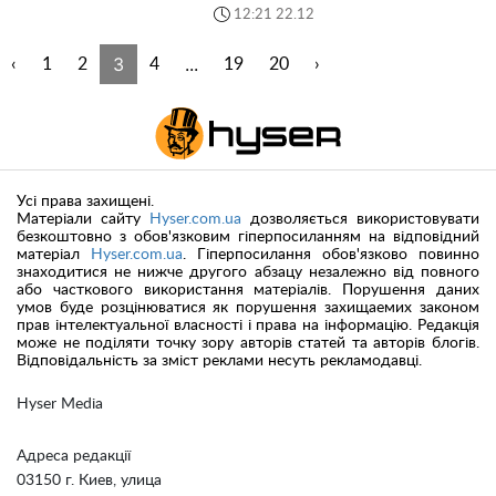
12:21 22.12
3
...
‹
1
2
4
19
20
›
Усі права захищені.
Матеріали сайту
Hyser.com.ua
дозволяється використовувати
безкоштовно з обов'язковим гіперпосиланням на відповідний
матеріал
Hyser.com.ua
. Гіперпосилання обов'язково повинно
знаходитися не нижче другого абзацу незалежно від повного
або часткового використання матеріалів. Порушення даних
умов буде розцінюватися як порушення захищаемих законом
прав інтелектуальної власності і права на інформацію. Редакція
може не поділяти точку зору авторів статей та авторів блогів.
Відповідальність за зміст реклами несуть рекламодавці.
Hyser Media
Адреса редакції
03150 г. Киев, улица