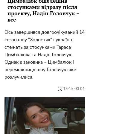
Цимбалюк ошелешив
стосунками відразу після
проекту, Надін Головчук –
все
Ось завершився довгоочікуваний 14
сезон шоу "Холостяк" і українці
стежать за стосунками Тараса
Цимбалюка та Надін Головчук.
Однак є заковика – Цимбалюк і
переможниця шоу Головчук вже
розлучилися.
15:15 03.01