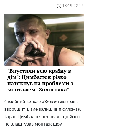
18:19 22.12
"Впустили всю країну в
дім": Цимбалюк різко
натякнув на проблеми з
монтажем "Холостяка"
Сімейний випуск «Холостяка» мав
зворушити, але залишив післясмак.
Тарас Цимбалюк зізнався, що його
не влаштував монтаж шоу