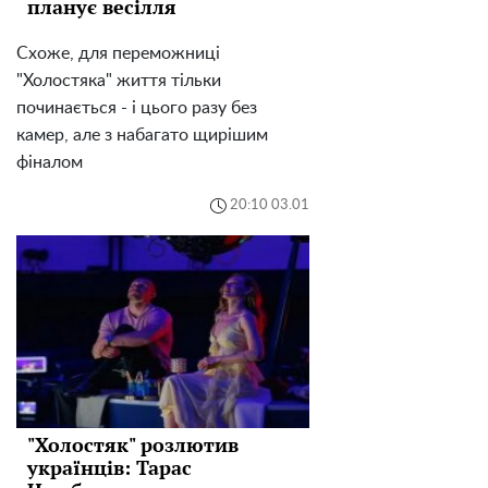
планує весілля
Схоже, для переможниці
"Холостяка" життя тільки
починається - і цього разу без
камер, але з набагато щирішим
фіналом
20:10 03.01
"Холостяк" розлютив
українців: Тарас