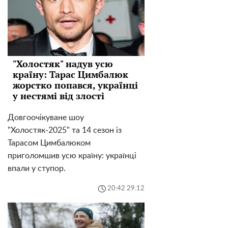
"Холостяк" надув усю
країну: Тарас Цимбалюк
жорстко попався, українці
у нестямі від злості
Довгоочікуване шоу
"Холостяк-2025" та 14 сезон із
Тарасом Цимбалюком
приголомшив усю країну: українці
впали у ступор.
20:42 29.12