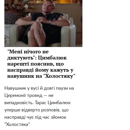
"Мені нічого не
диктують": Цимбалюк
нарешті пояснив, що
насправді йому кажуть у
навушник на "Холостяку"
Навушник у вусі й довгі паузи на
Церемонії троянд — не
випадковість. Тарас Цимбалюк
уперше відверто розповів, що
насправді чує під час зйомок
"Холостяка"