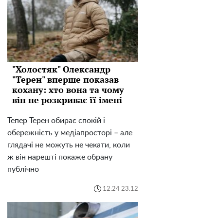
"Холостяк" Олександр
"Терен" вперше показав
кохану: хто вона та чому
він не розкриває її імені
Тепер Терен обирає спокій і
обережність у медіапросторі – але
глядачі не можуть не чекати, коли
ж він нарешті покаже обрану
публічно
12:24 23.12