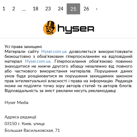
...
25
1
2
18
23
24
26
›
Усі права захищені.
Матеріали сайту
Hyser.com.ua
дозволяється використовувати
безкоштовно з обов'язковим гіперпосиланням на відповідний
матеріал
Hyser.com.ua
. Гіперпосилання обов'язково повинно
знаходитися не нижче другого абзацу незалежно від повного
або часткового використання матеріалів. Порушення даних
умов буде розцінюватися як порушення захищаемих законом
прав інтелектуальної власності і права на інформацію. Редакція
може не поділяти точку зору авторів статей та авторів блогів.
Відповідальність за зміст реклами несуть рекламодавці.
Hyser Media
Адреса редакції
03150 г. Киев, улица
Большая Васильковская, 71