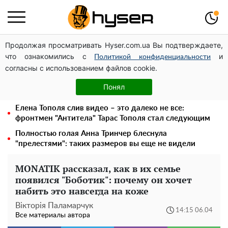
Продолжая просматривать Hyser.com.ua Вы подтверждаете,
Дроны с наценкой: Александр Конотопский вывел
что ознакомились с
и
миллионы оборонного бюджета через фиктивную
Политикой конфиденциальности
согласны с использованием файлов cookie.
фирму в Эстонии
Голая Елена Тополя в интересных позах заставила
Понял
отвисать челюсти: слив видео – было только началом
Елена Тополя слив видео – это далеко не все:
фронтмен "Антитела" Тарас Тополя стал следующим
Полностью голая Анна Тринчер блеснула
"прелестями": таких размеров вы еще не видели
MONATIK рассказал, как в их семье
появился "Боботик": почему он хочет
набить это навсегда на коже
Вікторія Паламарчук
14:15 06.04
Все материалы автора