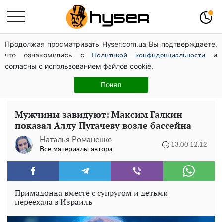
Продолжая просматривать Hyser.com.ua Вы подтверждаете,
Такую вкуснятину вы будете открывать банку за
что ознакомились с
и
банкой: рецепт помидоров дольками с луком и
Политикой конфиденциальности
согласны с использованием файлов cookie.
маслом на зиму
Как участник боевых действий может оформить
Понял
льготу на оплату коммунальных услуг: инструкция
Мужчины завидуют: Максим Галкин
показал Аллу Пугачеву возле бассейна
Наталья Романенко
13:00 12.12
Все материалы автора
Примадонна вместе с супругом и детьми
переехала в Израиль