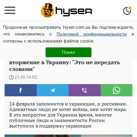
Продолжая просматривать Hyser.com.ua Вы подтверждаете,
Дроны с наценкой: Александр Конотопский вывел
что ознакомились с
и
миллионы оборонного бюджета через фиктивную
Политикой конфиденциальности
согласны с использованием файлов cookie.
фирму в Эстонии
Понял
Максим Галкин отреагировал на
вторжение в Украину: "Это не передать
словами"
21:40 24.02
24 февраля запомнится и украинцам, и россиянам.
Адекватные люди не хотят войны, они хотят мира.
В это непростое для Украины время, многие
публичные люди и знаменитости России
выступили в поддержку украинцам