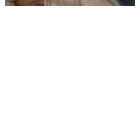
Даша Квиткова в синяках показалась в больнице:
что с женой молодого футболиста "Динамо"
Жена футболиста "Динамо" Владимира Бражка
Даша Квиткова оказалась в больнице с синяками.
18:18 13.10
Читать дальше