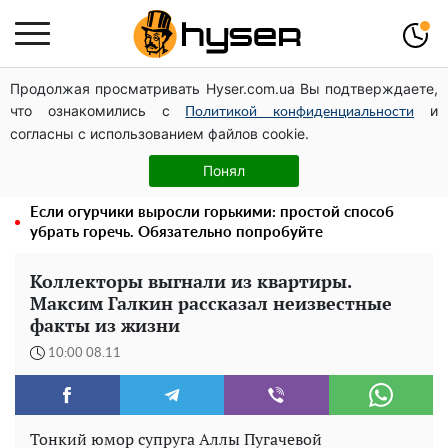
Продолжая просматривать Hyser.com.ua Вы подтверждаете,
Дроны с наценкой: Александр Конотопский вывел
что ознакомились с
и
миллионы оборонного бюджета через фиктивную
Политикой конфиденциальности
согласны с использованием файлов cookie.
фирму в Эстонии
Полностью голая Анна Тринчер блеснула
Понял
"прелестями": таких размеров вы еще не видели
Если огурчики выросли горькими: простой способ
убрать горечь. Обязательно попробуйте
Коллекторы выгнали из квартиры.
Максим Галкин рассказал неизвестные
факты из жизни
10:00 08.11
Тонкий юмор супруга Аллы Пугачевой