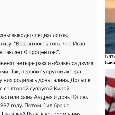
ваны выводы специалистов,
изу: "Вероятность того, что Иван
ставляет 0 процентов!".
Is T
Findi
 женат четыре раза и обзавелся двумя
ми. Так, первой супругой актера
 у них родилась дочь Галина. Дольше
ил со второй супругой Кирой
ырастили сына Андрея и дочь Юлию.
1997 году. Потом был брак с
Натальей Вяль, в котором у них