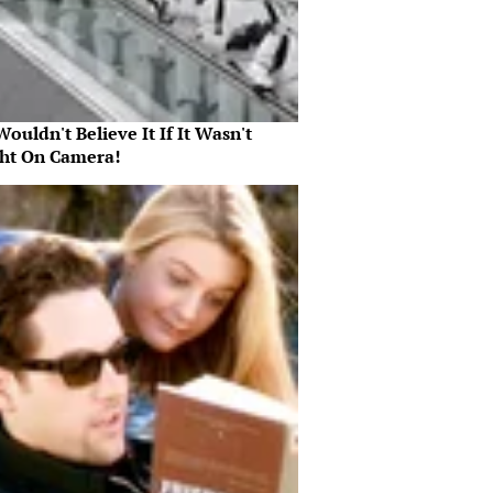
ouldn't Believe It If It Wasn't
ht On Camera!