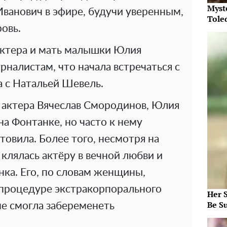
Myst
 Иванович в эфире, будучи уверенным,
Tole
ровь.
актера и мать малышки Юлия
рналистам, что начала встречаться с
а с Натальей Шевель.
 актера Вячеслав Смородинов, Юлия
на Фонтанке, но часто к нему
товила. Более того, несмотря на
 клялась актёру в вечной любви и
ка. Его, по словам женщины,
 процедуре экстракорпорального
Her S
Be S
не смогла забеременеть