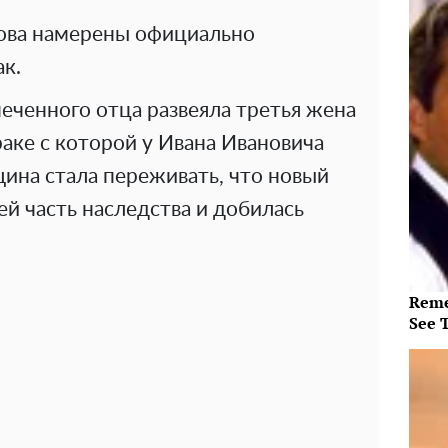
сова намерены официально
ак.
печенного отца развеяла третья жена
раке с которой у Ивана Ивановича
ина стала переживать, что новый
ей часть наследства и добилась
Reme
See 