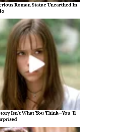
erious Roman Statue Unearthed In
do
tory Isn't What You Think—You''ll
urprised