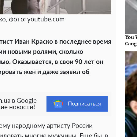
ко, фото: youtube.com
You W
тист Иван Краско в последнее время
Caug
ими новыми ролями, сколько
ю. Оказывается, в свои 90 лет он
ровать жен и даже заявил об
.ua в Google
Подписаться
ие новости!
нему народному артисту России
видовать многие мужчины. Еще бы, в