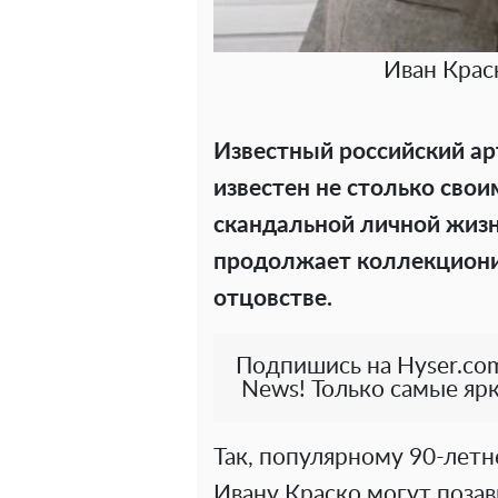
Иван Крас
Известный российский ар
известен не столько сво
скандальной личной жизнь
продолжает коллекциони
отцовстве.
Подпишись на Hyser.com
News! Только самые ярк
Так, популярному 90-лет
Ивану Краско могут поза