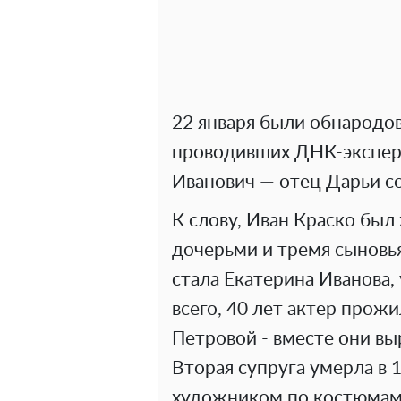
22 января были обнародо
проводивших ДНК-эксперт
Иванович — отец Дарьи со
К слову, Иван Краско был
дочерьми и тремя сыновья
стала Екатерина Иванова,
всего, 40 лет актер прож
Петровой - вместе они в
Вторая супруга умерла в 
художником по костюмам 