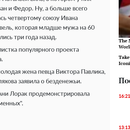
ан и Федор. Ну, а больше всего
сь четвертому союзу Ивана
вель, которая младше мужа на 60
лись три года назад.
The 
Worl
олистка популярного проекта
Take
.
Icon
молодая жена певца Виктора Павлика,
По
яхова заявила о безденежьи.
Ани Лорак продемонстрировала
16:2
менных".
13:1