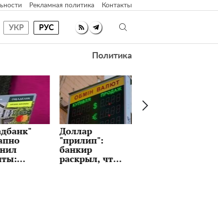
ьности
Рекламная политика
Контакты
УКР
РУС
Политика
оллар
Идеальные
Как часто
рилип":
блины с
менять
анкир
любимой
постельное
скрыл, что
начинкой на
белье: вы и не
дет держать
Масленицу:
задумывались
рс и стоит
рецепт,
 ждать
который
юрпризов
держат в
е на этой
секрете
еделе