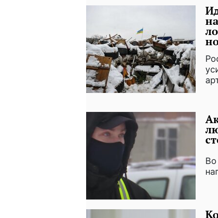
Ид
на
ло
но
Ро
ус
ар
Ак
лю
ст
Во
на
К