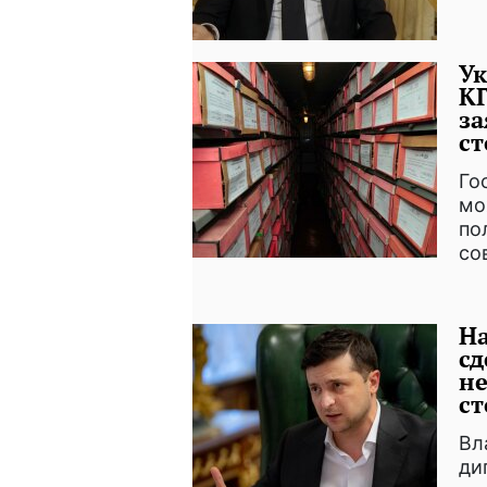
Ук
КГ
за
с
Го
мо
по
со
На
сд
не
ст
Вл
ди