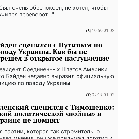
 был очень обеспокоен, не хотел, чтобы
учился переворот..."
10:50 01.02
йден сцепился с Путиным по
воду Украины. Как бы не
решел в открытое наступление
езидент Соединенных Штатов Америки
о Байден недавно выразил официальную
зицию по поводу Украины
02:19 01.02
ленский сцепился с Тимошенко:
кой политической «войны» в
раине не помнят
я партии, которая так стремительно
няет мнения, он уже придумал логотип и