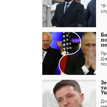
"Я
сл
Ба
по
пе
Пр
Дж
по
Зе
та
Ук
Дл
ме