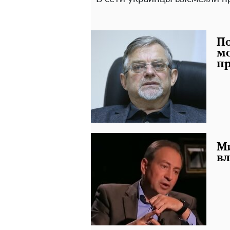
По
м
п
Ми
вл