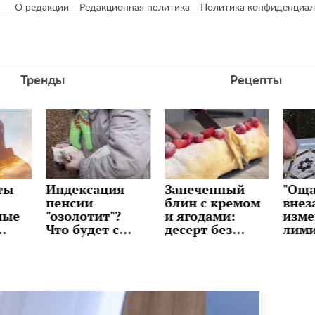
О редакции
Редакционная политика
Политика конфиденциал
Тренды
Рецепты
ация
Запеченный
"Ощадбанк"
Д
блин с кремом
внезапно
"п
т"?
и ягодами:
изменил
б
т с
десерт без
лимиты:
ра
ами
возни и
сколько денег
бу
еров в
сложных
можно снять и
ку
техник,
переводить с
ли
рецепт
карты
с
уж
н