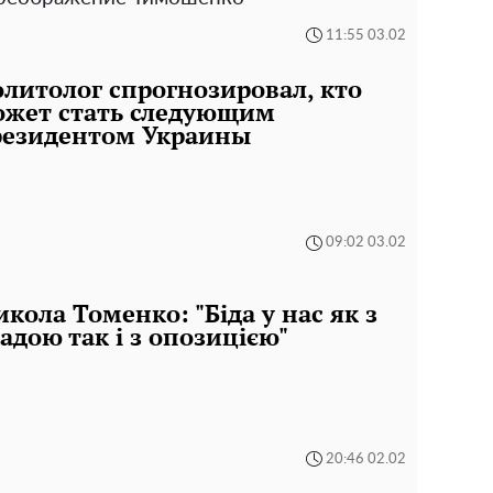
11:55 03.02
литолог спрогнозировал, кто
ожет стать следующим
резидентом Украины
09:02 03.02
кола Томенко: "Біда у нас як з
адою так і з опозицією"
20:46 02.02