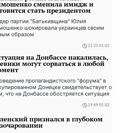
имошенко сменила имидж и
товится стать президентом
дер партии "Батькивщина" Юлия
мошенко шокировала украинцев своим
вым образом
21:25 01.02
туация на Донбассе накалилась,
евики могут сорваться в любой
омент
оведение пропагандистского "форума" в
купированном Донецке свидетельствует о
м, что на Донбассе обостряется ситуация
19:49 01.02
ленский признался в глубоком
азочаровании