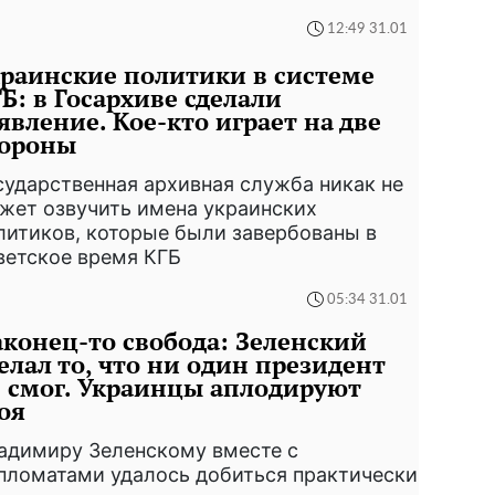
12:49 31.01
раинские политики в системе
Б: в Госархиве сделали
явление. Кое-кто играет на две
тороны
сударственная архивная служба никак не
жет озвучить имена украинских
литиков, которые были завербованы в
ветское время КГБ
05:34 31.01
конец-то свобода: Зеленский
елал то, что ни один президент
 смог. Украинцы аплодируют
оя
адимиру Зеленскому вместе с
пломатами удалось добиться практически