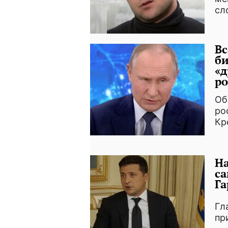
сл
Вс
би
«д
ро
Об
ро
Кр
На
са
Га
Гл
пр