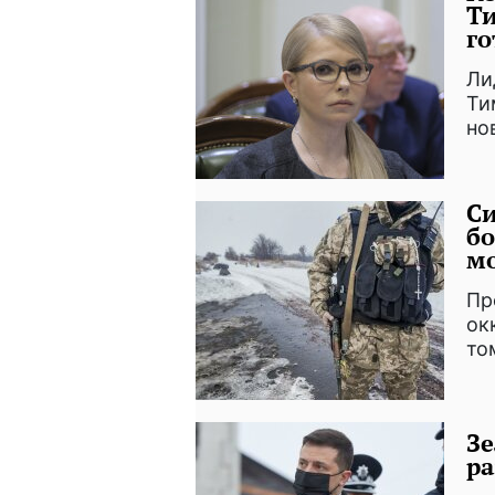
Т
го
Ли
Ти
но
Си
бо
м
Пр
ок
то
Зе
р