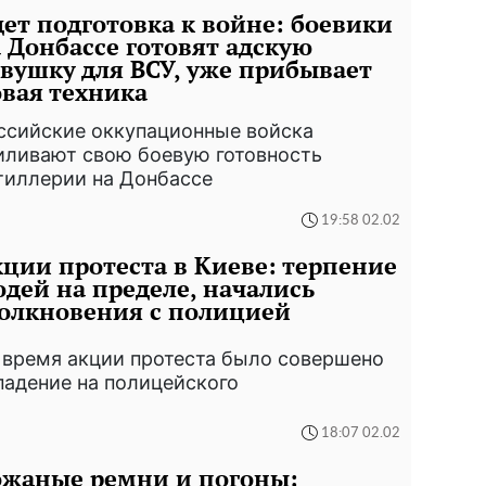
ет подготовка к войне: боевики
 Донбассе готовят адскую
вушку для ВСУ, уже прибывает
вая техника
ссийские оккупационные войска
иливают свою боевую готовность
тиллерии на Донбассе
19:58 02.02
ции протеста в Киеве: терпение
дей на пределе, начались
олкновения с полицией
 время акции протеста было совершено
падение на полицейского
18:07 02.02
ожаные ремни и погоны: