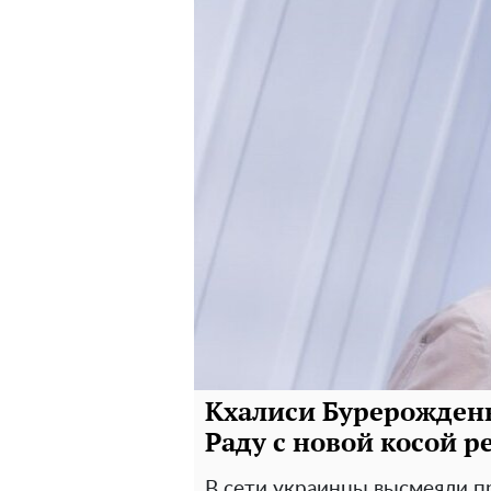
Кхалиси Бурерожден
Раду с новой косой 
В сети украинцы высмеяли 