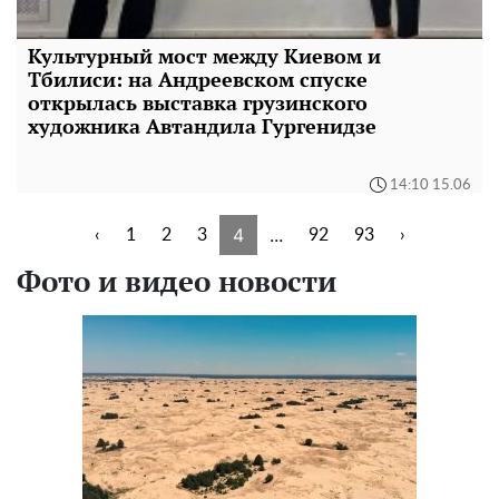
Культурный мост между Киевом и
Тбилиси: на Андреевском спуске
открылась выставка грузинского
художника Автандила Гургенидзе
14:10 15.06
4
...
‹
1
2
3
92
93
›
Фото и видео новости