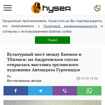
Продолжая просматривать Hyser.com.ua Вы подтверждаете,
Полностью голая Анна Тринчер блеснула
что ознакомились с
и
"прелестями": таких размеров вы еще не видели
Политикой конфиденциальности
согласны с использованием файлов cookie.
Весь секрет в одной таблетке аспирина: рецепт
хрустящей и сочной капусты на зиму. Даже пяти банок
Понял
вам будет мало
Культурный мост между Киевом и
Тбилиси: на Андреевском спуске
открылась выставка грузинского
художника Автандила Гургенидзе
Ro
14:10 15.06
Все материалы автора