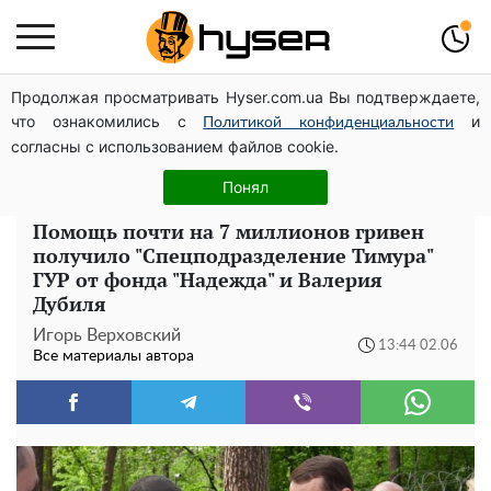
Продолжая просматривать Hyser.com.ua Вы подтверждаете,
Елена Тополя слив видео – это далеко не все:
что ознакомились с
и
фронтмен "Антитела" Тарас Тополя стал следующим
Политикой конфиденциальности
согласны с использованием файлов cookie.
Полностью голая Анна Тринчер блеснула
"прелестями": таких размеров вы еще не видели
Понял
Помощь почти на 7 миллионов гривен
получило "Спецподразделение Тимура"
ГУР от фонда "Надежда" и Валерия
Дубиля
Игорь Верховский
13:44 02.06
Все материалы автора