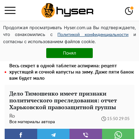
Продолжая просматривать Hyser.com.ua Вы подтверждаете,
Его придется просто вылить: сколько можно хранить
что ознакомились с
и
бензин в пластиковой канистре
Политикой конфиденциальности
согласны с использованием файлов cookie.
Поэтому и выглядит так молодо: 5 простых и
любимых блюд Аллы Пугачевой, о которых вы точно
Понял
не знали
Весь секрет в одной таблетке аспирина: рецепт
хрустящей и сочной капусты на зиму. Даже пяти банок
вам будет мало
Дело Тимошенко имеет признаки
политического преследования: отчет
Харьковской правозащитной группы
Ro
15:50 29.05
Все материалы автора